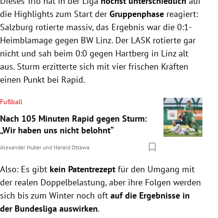
Dieses Trio hat in der Liga
höchst unterschiedlich
auf
die Highlights zum Start der
Gruppenphase
reagiert:
Salzburg rotierte massiv, das Ergebnis war die 0:1-
Heimblamage gegen BW Linz. Der LASK rotierte gar
nicht und sah beim 0:0 gegen Hartberg in Linz alt
aus. Sturm erzitterte sich mit vier frischen Kräften
einen Punkt bei Rapid.
Fußball
Nach 105 Minuten Rapid gegen Sturm:
„Wir haben uns nicht belohnt“
Alexander Huber
und
Harald Ottawa
Also: Es gibt
kein Patentrezept
für den Umgang mit
der realen Doppelbelastung, aber ihre Folgen werden
sich bis zum Winter noch oft
auf die Ergebnisse in
der Bundesliga auswirken
.