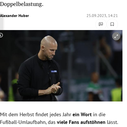
Doppelbelastung.
rreich Untermenü
Alexander Huber
25.09.2023, 14:21
rt Untermenü
schaft Untermenü
Copyright-Hinweis öffnen/schließen
s Untermenü
zeit Untermenü
undheit Untermenü
tur Untermenü
nung Untermenü
Mit dem Herbst findet jedes Jahr
ein Wort
in die
lität Untermenü
Fußball-Umlaufbahn, das
viele Fans aufstöhnen
lässt.