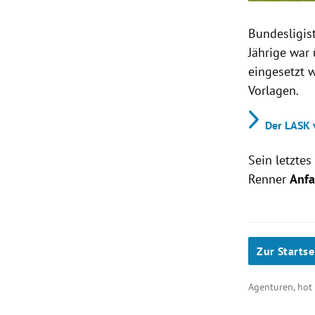
Bundesligis
Jährige war
eingesetzt w
Vorlagen.
Der LASK v
Sein letzte
Renner
Anfa
Zur Startse
Agenturen, ho