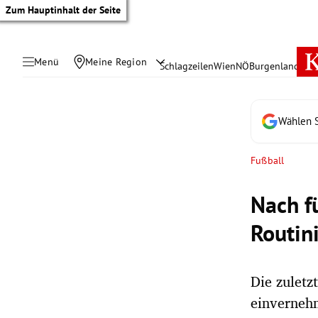
Zum Hauptinhalt der Seite
Menü
Meine Region
Schlagzeilen
Wien
NÖ
Burgenland
Öste
Wählen S
Fußball
Nach f
Routini
Die zuletz
tik Untermenü
einvernehm
rreich Untermenü