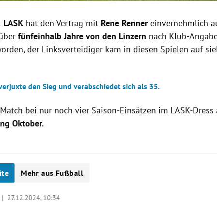
t
LASK
hat den Vertrag mit
Rene Renner
einvernehmlich au
 über
fünfeinhalb Jahre von den Linzern
nach Klub-Angab
orden, der Linksverteidiger kam in diesen Spielen auf sie
erjuxte den Sieg und verabschiedet sich als 35.
s Match bei nur noch vier Saison-Einsätzen im LASK-Dress 
ng Oktober.
ite
Mehr aus Fußball
t |
27.12.2024, 10:34