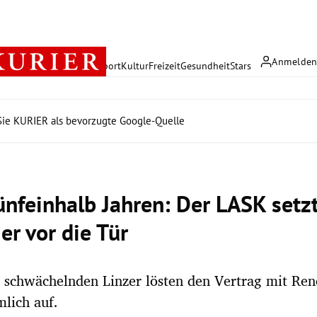
Anmelde
rreich
Politik
Wirtschaft
Sport
Kultur
Freizeit
Gesundheit
Stars
ie KURIER als bevorzugte Google-Quelle
ünfeinhalb Jahren: Der LASK setz
er vor die Tür
t schwächelnden Linzer lösten den Vertrag mit Re
lich auf.