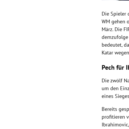
Die Spieler 
WM gehen oh
März. Die F
demzufolge 
bedeutet, da
Katar wegen
Pech für 
Die zwölf Na
um den Einz
eines Siege
Bereits ges
profitieren 
Ibrahimovic