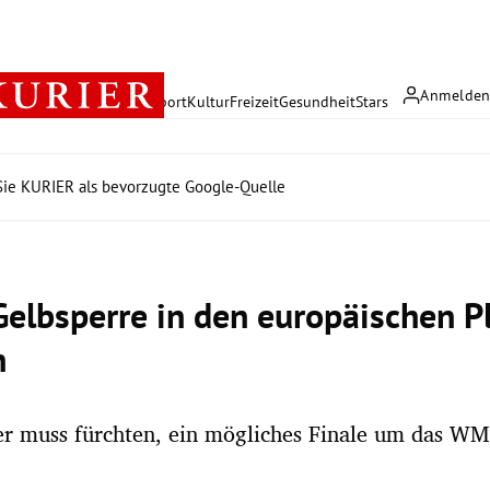
Anmelde
rreich
Politik
Wirtschaft
Sport
Kultur
Freizeit
Gesundheit
Stars
ie KURIER als bevorzugte Google-Quelle
Gelbsperre in den europäischen Pl
n
er muss fürchten, ein mögliches Finale um das WM