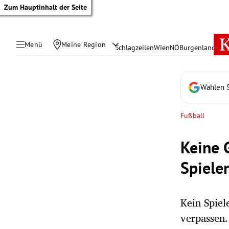
Zum Hauptinhalt der Seite
Menü
Meine Region
Schlagzeilen
Wien
NÖ
Burgenland
Öste
Wählen S
Fußball
Keine 
Spiele
Kein Spiel
tik Untermenü
verpassen.
rreich Untermenü