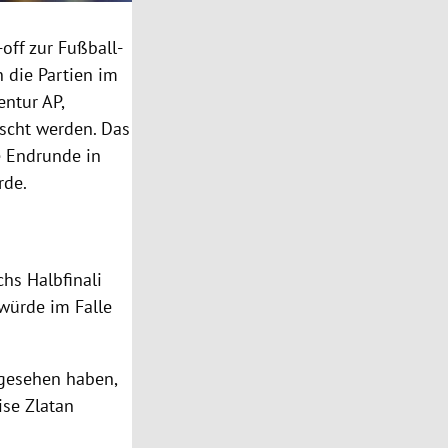
off zur Fußball-
 die Partien im
entur AP,
scht werden. Das
e Endrunde in
rde.
chs Halbfinali
 würde im Falle
 gesehen haben,
ise Zlatan