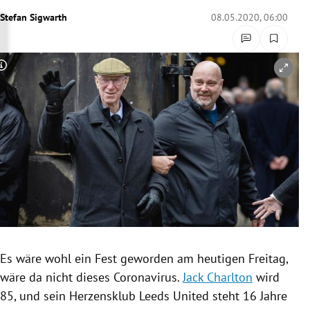
rreich Untermenü
Stefan Sigwarth
08.05.2020, 06:00
rt Untermenü
Copyright-Hinweis öffnen/schließen
schaft Untermenü
s Untermenü
zeit Untermenü
undheit Untermenü
tur Untermenü
nung Untermenü
Es wäre wohl ein Fest geworden am heutigen Freitag,
wäre da nicht dieses
Coronavirus
.
Jack Charlton
wird
lität Untermenü
85, und sein
Herzensklub
Leeds United
steht 16 Jahre