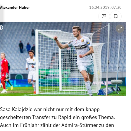
rreich Untermenü
Alexander Huber
16.04.2019, 07:30
rt Untermenü
Copyright-Hinweis öffnen/schließen
schaft Untermenü
s Untermenü
zeit Untermenü
undheit Untermenü
tur Untermenü
nung Untermenü
Sasa Kalajdzic war nicht nur mit dem knapp
gescheiterten Transfer zu Rapid ein großes Thema.
lität Untermenü
Auch im Frühjahr zählt der Admira-Stürmer zu den