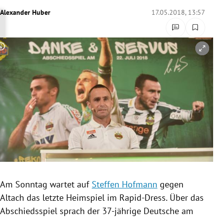
rreich Untermenü
Alexander Huber
17.05.2018, 13:57
rt Untermenü
Copyright-Hinweis öffnen/schließen
schaft Untermenü
s Untermenü
zeit Untermenü
undheit Untermenü
tur Untermenü
nung Untermenü
Am Sonntag wartet auf
Steffen Hofmann
gegen
Altach
das letzte Heimspiel im Rapid-Dress. Über das
lität Untermenü
Abschiedsspiel
sprach der 37-jährige Deutsche am