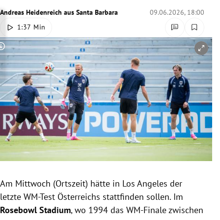
rreich Untermenü
Andreas Heidenreich
aus Santa Barbara
09.06.2026, 18:00
1:37 Min
rt Untermenü
Copyright-Hinweis öffnen/schließen
schaft Untermenü
s Untermenü
zeit Untermenü
undheit Untermenü
tur Untermenü
nung Untermenü
Am Mittwoch (Ortszeit) hätte in Los Angeles der
letzte WM-Test Österreichs stattfinden sollen. Im
lität Untermenü
Rosebowl Stadium
, wo 1994 das WM-Finale zwischen