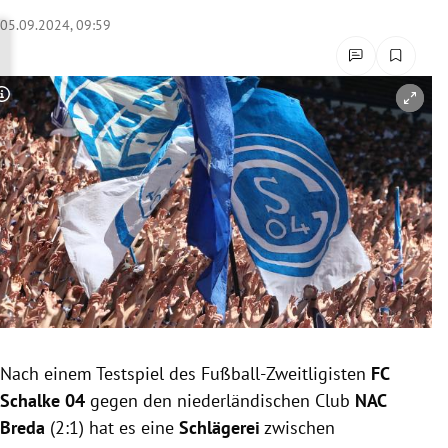
rreich Untermenü
05.09.2024, 09:59
rt Untermenü
Copyright-Hinweis öffnen/schließen
schaft Untermenü
s Untermenü
zeit Untermenü
undheit Untermenü
tur Untermenü
nung Untermenü
Nach einem Testspiel des Fußball-Zweitligisten
FC
Schalke 04
gegen den niederländischen Club
NAC
lität Untermenü
Breda
(2:1) hat es eine
Schlägerei
zwischen