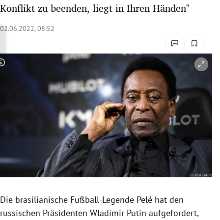
Konflikt zu beenden, liegt in Ihren Händen"
rreich Untermenü
02.06.2022, 08:52
rt Untermenü
schaft Untermenü
Copyright-Hinweis öffnen/schließen
s Untermenü
zeit Untermenü
undheit Untermenü
tur Untermenü
nung Untermenü
lität Untermenü
Die brasilianische Fußball-Legende Pelé hat den
russischen Präsidenten Wladimir Putin aufgefordert,