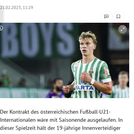
rreich Untermenü
21.02.2023, 11:29
rt Untermenü
Copyright-Hinweis öffnen/schließen
schaft Untermenü
s Untermenü
zeit Untermenü
undheit Untermenü
tur Untermenü
nung Untermenü
Der Kontrakt des österreichischen Fußball-U21-
Internationalen wäre mit Saisonende ausgelaufen. In
lität Untermenü
dieser Spielzeit hält der 19-jährige Innenverteidiger