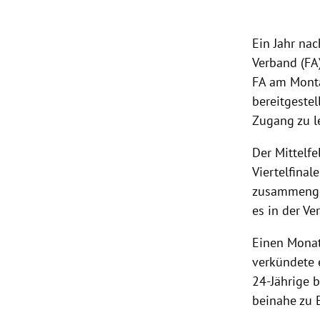
rt Untermenü
Ein Jahr na
Verband (FA
schaft Untermenü
FA am Monta
s Untermenü
bereitgestel
Zugang zu l
zeit Untermenü
Der Mittelf
undheit Untermenü
Viertelfinal
zusammenge
tur Untermenü
es in der Ve
nung Untermenü
Einen Monat
verkündete 
lität Untermenü
24-Jährige 
beinahe zu 