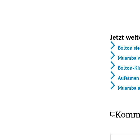
Jetzt weit
Bolton si
Muamba wa
Bolton-Ki
Aufatmen 
Muamba a
Komm