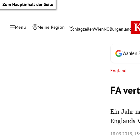
Zum Hauptinhalt der Seite
Menü
Meine Region
Schlagzeilen
Wien
NÖ
Burgenland
Öste
Wählen S
England
FA vert
Ein Jahr n
Englands 
tik Untermenü
18.03.2013, 15
rreich Untermenü