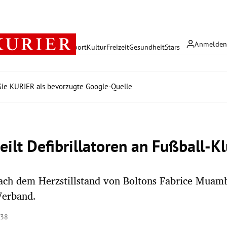
Anmelde
rreich
Politik
Wirtschaft
Sport
Kultur
Freizeit
Gesundheit
Stars
ie KURIER als bevorzugte Google-Quelle
eilt Defibrillatoren an Fußball-K
ach dem Herzstillstand von Boltons Fabrice Muamb
Verband.
:38