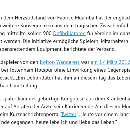
ch dem
Herzstillstand
von
Fabrice Muamba
hat der englisc
) weitere Konsequenzen aus dem tragischen Zwischenfall 
g mitteilte, sollen 900
Defibrillatoren
für Vereine im gan
lt werden. Die Initiative ermögliche Spielern, Mitarbeiter
ebensrettendem Equipment, berichtete der Verband.
eldspieler von den
Bolton Wanderers
war
am 17. März 201
e bei
Tottenham Hotspur
ohne Einwirkung eines Gegenspie
sackt. „Ein
Defibrillator
hat ihm an diesem Tag das Leben 
rbandsmitteilung.
 später kam der gebürtige Kongolese aus dem Krankenhau
er auf Anraten der Ärzte sein Karriereende. Am diesem Mo
beim Kurznachrichtenportal
Twitter
: „Heute vor einem Jahr
Ende gegangen, heute lebe ich und liebe das Leben.“