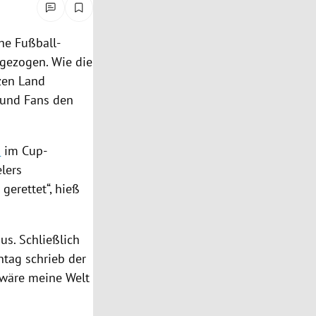
he Fußball-
gezogen. Wie die
zen Land
n und Fans den
2
im Cup-
lers
gerettet“, hieß
s. Schließlich
ntag schrieb der
 wäre meine Welt