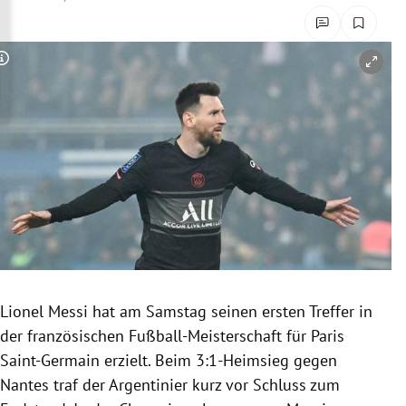
rreich Untermenü
rt Untermenü
Copyright-Hinweis öffnen/schließen
schaft Untermenü
s Untermenü
zeit Untermenü
undheit Untermenü
tur Untermenü
Lionel Messi hat am Samstag seinen ersten Treffer in
nung Untermenü
der französischen Fußball-Meisterschaft für Paris
Saint-Germain erzielt. Beim 3:1-Heimsieg gegen
lität Untermenü
Nantes traf der Argentinier kurz vor Schluss zum