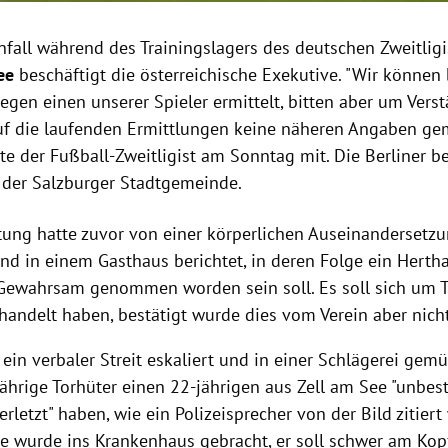
nfall während des Trainingslagers des deutschen Zweitlig
ee
beschäftigt die österreichische Exekutive. "Wir können 
gegen einen unserer Spieler ermittelt, bitten aber um Vers
uf die laufenden Ermittlungen keine näheren Angaben g
lte der Fußball-Zweitligist am Sonntag mit. Die Berliner be
 der Salzburger Stadtgemeinde.
tung hatte zuvor von einer körperlichen Auseinandersetz
d in einem Gasthaus berichtet, in deren Folge ein Hertha
Gewahrsam genommen worden sein soll. Es soll sich um T
handelt haben, bestätigt wurde dies vom Verein aber nich
 ein verbaler Streit eskaliert und in einer Schlägerei gem
-jährige Torhüter einen 22-jährigen aus Zell am See "unbe
rletzt" haben, wie ein Polizeisprecher von der Bild zitiert
e wurde ins Krankenhaus gebracht, er soll schwer am Kop