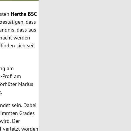
isten
Hertha BSC
bestätigen, dass
tändnis, dass aus
emacht werden
finden sich seit
ung am
-Profi am
orhüter Marius
t.
ündet sein. Dabei
stimmten Grades
 wird. Der
f verletzt worden