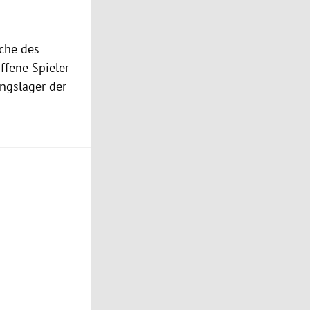
ache des
offene Spieler
ngslager der