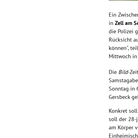
Ein Zwische
in
Zell am S
die Polizei 
Rücksicht a
können", tei
Mittwoch in
Die
Bild
-Zei
Samstagaben
Sonntag in 
Gersbeck ge
Konkret soll
soll der 28
am Körper ve
Einheimisch