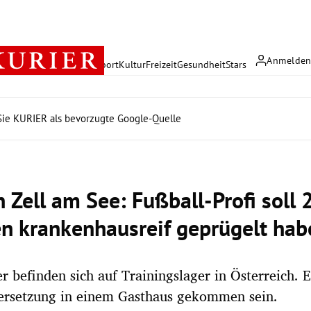
Anmelde
rreich
Politik
Wirtschaft
Sport
Kultur
Freizeit
Gesundheit
Stars
ie KURIER als bevorzugte Google-Quelle
n Zell am See: Fußball-Profi soll 
en krankenhausreif geprügelt hab
er befinden sich auf Trainingslager in Österreich. E
ersetzung in einem Gasthaus gekommen sein.