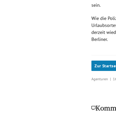
sein.
Wie die Poli
Urlaubsortes
derzeit wie
Berliner.
Zur Startse
Agenturen |
1
Komm