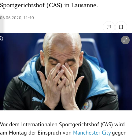
Sportgerichtshof (CAS) in Lausanne.
rreich Untermenü
06.06.2020, 11:40
rt Untermenü
schaft Untermenü
Copyright-Hinweis öffnen/schließen
s Untermenü
zeit Untermenü
undheit Untermenü
tur Untermenü
nung Untermenü
lität Untermenü
Vor dem
Internationalen Sportgerichtshof
(
CAS
) wird
am Montag der
Einspruch
von
Manchester City
gegen