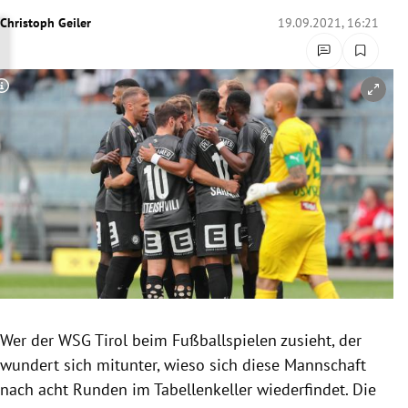
rreich Untermenü
Christoph Geiler
19.09.2021, 16:21
rt Untermenü
Copyright-Hinweis öffnen/schließen
schaft Untermenü
s Untermenü
zeit Untermenü
undheit Untermenü
tur Untermenü
nung Untermenü
Wer der WSG Tirol beim Fußballspielen zusieht, der
wundert sich mitunter, wieso sich diese Mannschaft
lität Untermenü
nach acht Runden im Tabellenkeller wiederfindet. Die