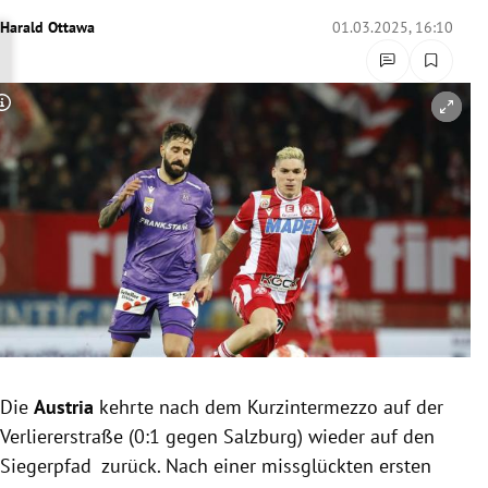
Harald Ottawa
01.03.2025, 16:10
rreich Untermenü
rt Untermenü
Copyright-Hinweis öffnen/schließen
schaft Untermenü
s Untermenü
zeit Untermenü
undheit Untermenü
tur Untermenü
nung Untermenü
Die
Austria
kehrte nach dem Kurzintermezzo auf der
Verliererstraße (0:1 gegen Salzburg) wieder auf den
lität Untermenü
Siegerpfad zurück. Nach einer missglückten ersten