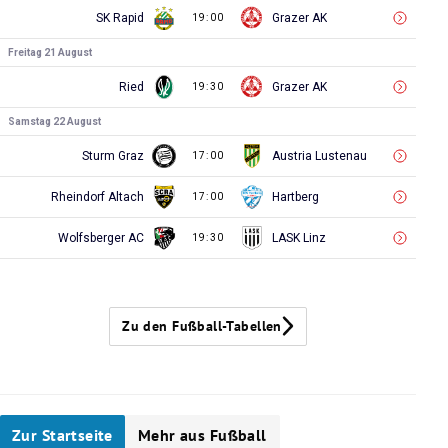
SK Rapid
Grazer AK
19:00
Freitag 21 August
Ried
Grazer AK
19:30
Samstag 22 August
Sturm Graz
Austria Lustenau
17:00
Rheindorf Altach
Hartberg
17:00
Wolfsberger AC
LASK Linz
19:30
Zu den Fußball-Tabellen
Zur Startseite
Mehr aus Fußball