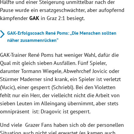
Hälfte und einer Steigerung unmittelbar nach der
Pause wurde ein ersatzgeschwächter, aber aufopfernd
kämpfender
GAK
in Graz 2:1 besiegt.
GAK-Erfolgscoach René Poms: „Die Menschen sollten
näher zusammenrücken“
GAK-Trainer René Poms hat weniger Wahl, dafür die
Qual mit gleich sieben Ausfällen. Fünf Spieler,
darunter Tormann Wiegele, Abwehrchef Jovicic oder
Stürmer Maderner sind krank, ein Spieler ist verletzt
(Vucic), einer gesperrt (Schriebl). Bei den Violetten
fehlt nur ein Herr, der vielleicht nicht die Arbeit von
sieben Leuten im Alleingang übernimmt, aber stets
omnipräsent ist: Dragovic ist gesperrt.
Und viele Grazer Fans haben sich ob der personellen
Situation auch nicht viel erwartet (es kamen auch