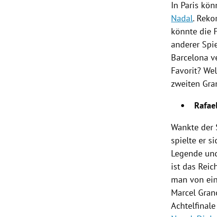
In
Paris
könn
Nadal
.
Rekor
könnte die
anderer Spie
Barcelona
ve
Favorit? We
zweiten
Gra
Rafae
Wankte der 
spielte er s
Legende un
ist das Rei
man von ein
Marcel Gran
Achtelfina