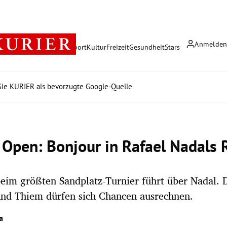
Anmelde
rreich
Politik
Wirtschaft
Sport
Kultur
Freizeit
Gesundheit
Stars
ie KURIER als bevorzugte Google-Quelle
 Open: Bonjour in Rafael Nadals 
beim größten Sandplatz-Turnier führt über Nadal.
und Thiem dürfen sich Chancen ausrechnen.
a