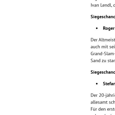
Ivan Lendl
, 
Siegeschan
Roger
Der Altmeis
auch mit sei
Grand-Slam-T
Sand zu sta
Siegeschan
Stefan
Der 20-jähr
allesamt sc
Für den ers