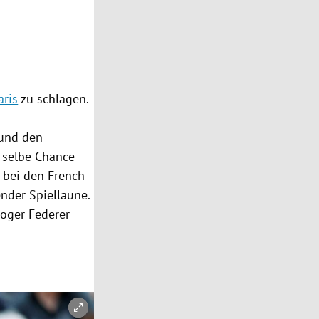
aris
zu schlagen.
 und den
 selbe Chance
l bei den
French
ender Spiellaune.
oger Federer