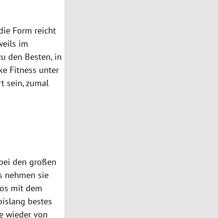
die Form reicht
weils im
zu den Besten, in
ke Fitness unter
t sein, zumal
 bei den großen
ts nehmen sie
ros
mit dem
 bislang bestes
ge wieder von