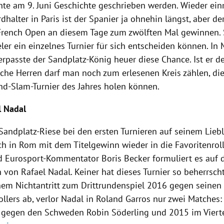
te am 9. Juni Geschichte geschrieben werden. Wieder ei
dhalter
in
Paris
ist der Spanier ja ohnehin längst, aber de
French Open
an diesem Tage zum zwölften Mal gewinnen. S
ler ein einzelnes Turnier für sich entscheiden können. In
rpasste der Sandplatz-König heuer diese Chance. Ist er 
lche Herren darf man noch zum erlesenen Kreis zählen, die
nd-Slam-Turnier
des Jahres holen können.
l Nadal
Sandplatz-Riese bei den ersten Turnieren auf seinem Liebl
ich in
Rom
mit dem Titelgewinn wieder in die Favoritenroll
d Eurosport-Kommentator
Boris Becker
formuliert es auf 
ch von
Rafael Nadal
. Keiner hat dieses Turnier so beherrscht
em Nichtantritt zum Drittrundenspiel 2016 gegen seine
ollers
ab, verlor
Nadal
in
Roland Garros
nur zwei Matches:
le gegen den Schweden
Robin Söderling
und 2015 im Vierte