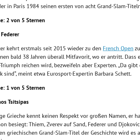
der in
Paris
1984 seinen ersten von acht Grand-Slam-Titeln
ce
: 2 von 5 Sternen
 Federer
ter kehrt erstmals seit 2015 wieder zu den
French Open
zu
nen bald 38 Jahren überall Mitfavorit, wo er antritt. Dass 
riumph reichen wird, bezweifeln aber Experten. „Da gibt e
rk sind“, meint etwa Eurosport-Expertin
Barbara Schett
.
ce
: 1 von 5 Sternen
os Tsitsipas
ige Grieche kennt keinen Respekt vor großen Namen, er ha
hon besiegt:
Thiem
,
Zverev
auf Sand,
Federer
und
Djokovic
ten griechischen Grand-Slam-Titel der Geschichte wird es