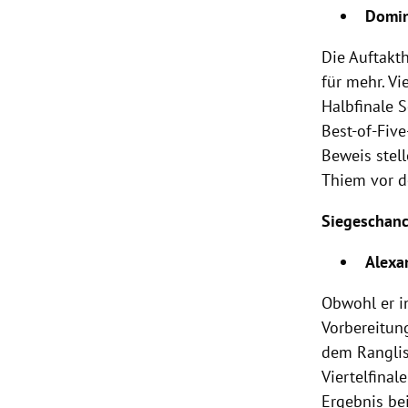
Domin
Die Auftak
für mehr. V
Halbfinale S
Best-of-Fiv
Beweis stel
Thiem
vor d
Siegeschan
Alexa
Obwohl er 
Vorbereitun
dem Ranglis
Viertelfina
Ergebnis be