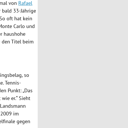
nmal von
Rafael
r bald 33-Jährige
o oft hat kein
Monte Carlo
und
der haushohe
 den Titel beim
ingsbelag, so
e. Tennis-
den Punkt: „Das
 wie er.“ Sieht
n Landsmann
 2009 im
lfinale gegen