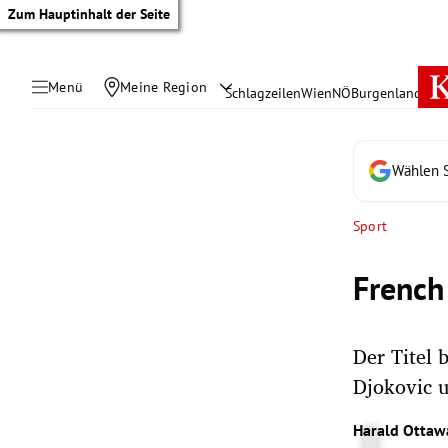
Zum Hauptinhalt der Seite
Menü
Meine Region
Schlagzeilen
Wien
NÖ
Burgenland
Öste
Wählen S
Sport
French
Der Titel 
Djokovic 
tik Untermenü
Harald Ottaw
rreich Untermenü