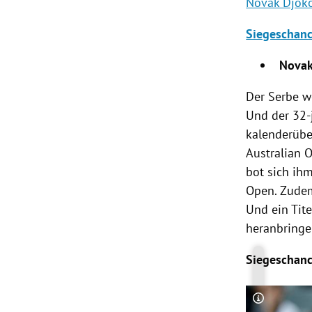
Novak Djok
Siegeschan
Novak
Der Serbe we
Und der 32-
kalenderübe
Australian 
bot sich ihm
Open
. Zude
Und ein Tite
heranbringe
Siegeschan
Copyright-