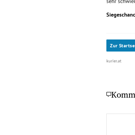
sehr schwier
Siegeschan
Zur Startse
kurier.at
Komm