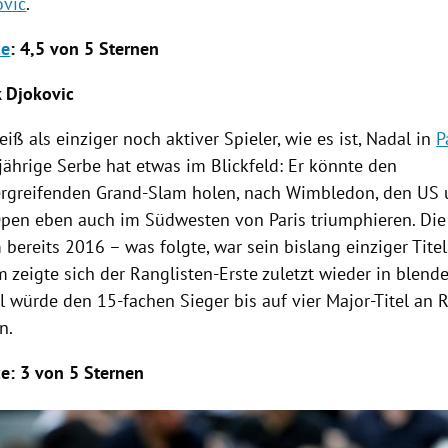
ovic
.
ce
: 4,5 von 5 Sternen
 Djokovic
iß als einziger noch aktiver Spieler, wie es ist,
Nadal
in
P
jährige Serbe hat etwas im Blickfeld: Er könnte den
rgreifenden Grand-Slam holen, nach
Wimbledon
, den US
Open
eben auch im Südwesten von
Paris
triumphieren. Die
 bereits 2016 – was folgte, war sein bislang einziger Tite
m zeigte sich der Ranglisten-Erste zuletzt wieder in blend
l würde den 15-fachen Sieger bis auf vier Major-Titel an
R
n.
ce
: 3 von 5 Sternen
Hinweis öffnen/schließen