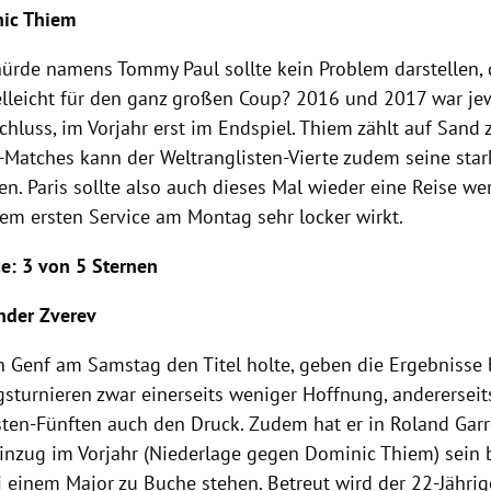
ic Thiem
thürde namens
Tommy Paul
sollte kein Problem darstellen, 
ielleicht für den ganz großen Coup? 2016 und 2017 war je
chluss, im Vorjahr erst im
Endspiel
.
Thiem
zählt auf Sand 
e-Matches kann der Weltranglisten-Vierte zudem seine star
len.
Paris
sollte also auch dieses Mal wieder eine Reise wer
em ersten Service am Montag sehr locker wirkt.
ce
: 3 von 5 Sternen
nder Zverev
in
Genf
am Samstag den Titel holte, geben die Ergebnisse
gsturnieren zwar einerseits weniger Hoffnung, anderersei
ten-Fünften auch den Druck. Zudem hat er in
Roland Gar
leinzug im Vorjahr (Niederlage gegen
Dominic Thiem
) sein
i einem Major zu Buche stehen. Betreut wird der 22-Jähri