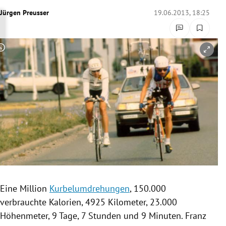
rreich Untermenü
Jürgen Preusser
19.06.2013, 18:25
rt Untermenü
Copyright-Hinweis öffnen/schließen
schaft Untermenü
s Untermenü
zeit Untermenü
undheit Untermenü
tur Untermenü
nung Untermenü
Eine Million
Kurbelumdrehungen
, 150.000
verbrauchte
Kalorien
, 4925 Kilometer, 23.000
lität Untermenü
Höhenmeter
, 9 Tage, 7 Stunden und 9 Minuten. Franz