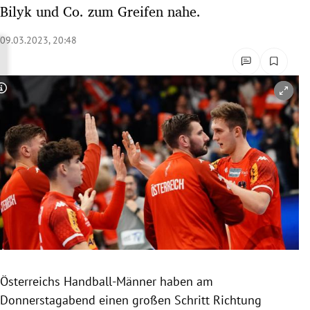
Bilyk und Co. zum Greifen nahe.
rreich Untermenü
09.03.2023, 20:48
rt Untermenü
schaft Untermenü
Copyright-Hinweis öffnen/schließen
s Untermenü
zeit Untermenü
undheit Untermenü
tur Untermenü
nung Untermenü
lität Untermenü
Österreichs Handball-Männer haben am
Donnerstagabend einen großen Schritt Richtung