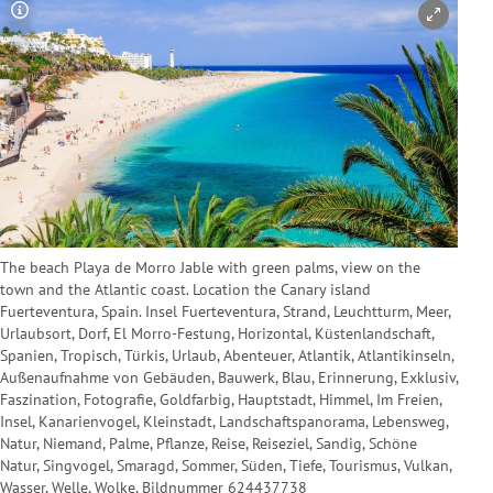
Copyright-Hinweis öffnen/schließen
The beach Playa de Morro Jable with green palms, view on the
town and the Atlantic coast. Location the Canary island
Fuerteventura, Spain. Insel Fuerteventura, Strand, Leuchtturm, Meer,
Urlaubsort, Dorf, El Morro-Festung, Horizontal, Küstenlandschaft,
Spanien, Tropisch, Türkis, Urlaub, Abenteuer, Atlantik, Atlantikinseln,
Außenaufnahme von Gebäuden, Bauwerk, Blau, Erinnerung, Exklusiv,
Faszination, Fotografie, Goldfarbig, Hauptstadt, Himmel, Im Freien,
Insel, Kanarienvogel, Kleinstadt, Landschaftspanorama, Lebensweg,
Natur, Niemand, Palme, Pflanze, Reise, Reiseziel, Sandig, Schöne
Natur, Singvogel, Smaragd, Sommer, Süden, Tiefe, Tourismus, Vulkan,
Wasser, Welle, Wolke, Bildnummer 624437738