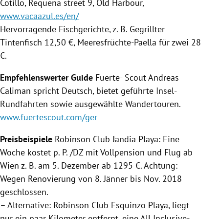
Cotillo
,
Requena
street 9, Old Harbour,
www.vacaazul.es/en/
Hervorragende Fischgerichte, z. B. Gegrillter
Tintenfisch 12,50 €, Meeresfrüchte-Paella für zwei 28
€.
Empfehlenswerter Guide
Fuerte- Scout
Andreas
Caliman
spricht Deutsch, bietet geführte Insel-
Rundfahrten sowie ausgewählte Wandertouren.
www.fuertescout.com/ger
Preisbeispiele
Robinson Club Jandia Playa: Eine
Woche kostet p. P. /DZ mit Vollpension und Flug ab
Wien
z. B. am 5. Dezember ab 1295 €. Achtung:
Wegen Renovierung von 8. Jänner bis Nov. 2018
geschlossen.
– Alternative: Robinson Club Esquinzo Playa, liegt
nur ein paar Kilometer entfernt, eine All Inclusive-