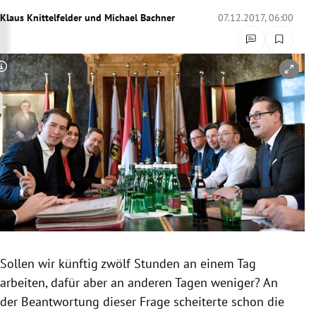
rreich Untermenü
Klaus Knittelfelder
und
Michael Bachner
07.12.2017, 06:00
rt Untermenü
Copyright-Hinweis öffnen/schließen
schaft Untermenü
s Untermenü
zeit Untermenü
undheit Untermenü
tur Untermenü
nung Untermenü
Sollen wir künftig zwölf Stunden an einem Tag
arbeiten, dafür aber an anderen Tagen weniger? An
lität Untermenü
der Beantwortung dieser Frage scheiterte schon die