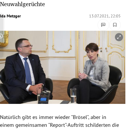
Neuwahlgerüchte
rreich Untermenü
Ida Metzger
13.07.2021, 22:05
rt Untermenü
schaft Untermenü
Copyright-Hinweis öffnen/schließen
s Untermenü
zeit Untermenü
undheit Untermenü
tur Untermenü
nung Untermenü
Natürlich gibt es immer wieder "Brösel", aber in
lität Untermenü
einem gemeinsamen "Report"-Auftritt schilderten die