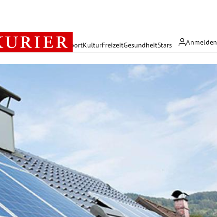
Anmelde
rreich
Politik
Wirtschaft
Sport
Kultur
Freizeit
Gesundheit
Stars