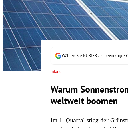
rt Untermenü
schaft Untermenü
s Untermenü
zeit Untermenü
Wählen Sie KURIER als bevorzugte 
undheit Untermenü
Inland
tur Untermenü
Warum Sonnenstrom
nung Untermenü
weltweit boomen
lität Untermenü
Im 1. Quartal stieg der Grüns