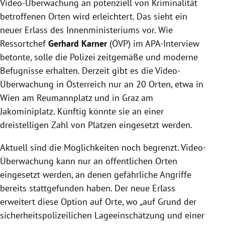
Video-Überwachung an potenziell von Kriminalität
Überwachung an potenziell
kriminalitätsgefährdeten Orten, künftig sind über
betroffenen Orten wird erleichtert. Das sieht ein
100 Standorte möglich.
neuer Erlass des Innenministeriums vor. Wie
Die Ausweitung der Messerverbote und weitere
Ressortchef
Gerhard Karner
(ÖVP) im APA-Interview
Maßnahmen gegen Jugendkriminalität sind
betonte, solle die Polizei zeitgemäße und moderne
geplant, Verschärfungen im Waffengesetz sollen mit
Befugnisse erhalten. Derzeit gibt es die Video-
Sorgfalt erfolgen.
Überwachung in Österreich nur an 20 Orten, etwa in
Die FPÖ warnt vor Überwachungsexzessen,
Wien am Reumannplatz und in Graz am
während der Gemeindebund die Maßnahmen als
Jakominiplatz. Künftig könnte sie an einer
wichtigen Schritt gegen Straftaten begrüßt.
dreistelligen Zahl von Plätzen eingesetzt werden.
Aktuell sind die Möglichkeiten noch begrenzt. Video-
Überwachung kann nur an öffentlichen Orten
eingesetzt werden, an denen gefährliche Angriffe
bereits stattgefunden haben. Der neue Erlass
erweitert diese Option auf Orte, wo „auf Grund der
sicherheitspolizeilichen Lageeinschätzung und einer