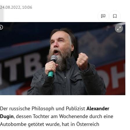
rreich Untermenü
24.08.2022, 10:06
rt Untermenü
Copyright-Hinweis öffnen/schließen
schaft Untermenü
s Untermenü
zeit Untermenü
undheit Untermenü
tur Untermenü
nung Untermenü
Der russische Philosoph und Publizist
Alexander
Dugin
, dessen Tochter am Wochenende durch eine
lität Untermenü
Autobombe getötet wurde, hat in Österreich