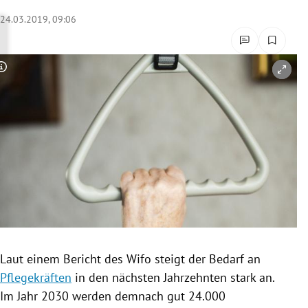
rreich Untermenü
24.03.2019, 09:06
rt Untermenü
Copyright-Hinweis öffnen/schließen
schaft Untermenü
s Untermenü
zeit Untermenü
undheit Untermenü
tur Untermenü
nung Untermenü
Laut einem Bericht des Wifo steigt der Bedarf an
Pflegekräften
in den nächsten Jahrzehnten stark an.
lität Untermenü
Im Jahr 2030 werden demnach gut 24.000