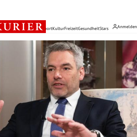
Anmelde
rreich
Politik
Wirtschaft
Sport
Kultur
Freizeit
Gesundheit
Stars