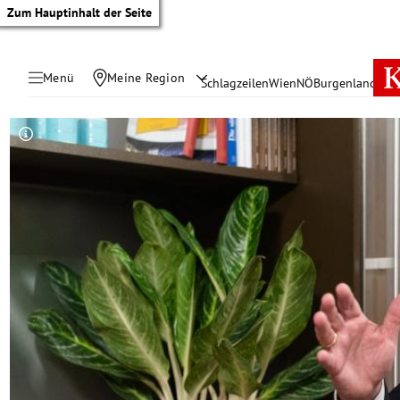
Zum Hauptinhalt der Seite
Menü
Meine Region
Schlagzeilen
Wien
NÖ
Burgenland
Öste
Copyright-Hinweis öffnen/schließen
tik Untermenü
rreich Untermenü