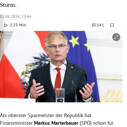
Sturm.
rreich Untermenü
01.06.2026, 10:44
rt Untermenü
2:23 Min
141
schaft Untermenü
Copyright-Hinweis öffnen/schließen
s Untermenü
zeit Untermenü
undheit Untermenü
tur Untermenü
nung Untermenü
lität Untermenü
Als oberster Sparmeister der Republik hat
Finanzminister
Markus Marterbauer
(SPÖ) schon für