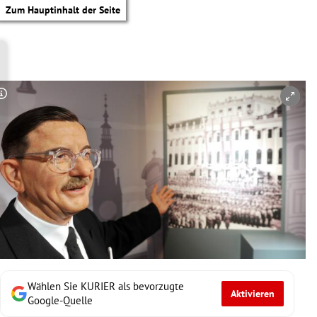
Zum Hauptinhalt der Seite
Copyright-Hinweis öffnen/schließen
Wählen Sie KURIER als bevorzugte
Aktivieren
tik Untermenü
Google-Quelle