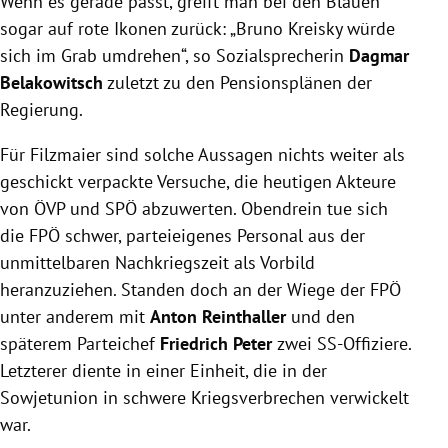
Wenn es gerade passt, greift man bei den Blauen
sogar auf rote Ikonen zurück: „Bruno Kreisky würde
sich im Grab umdrehen“, so Sozialsprecherin
Dagmar
Belakowitsch
zuletzt zu den Pensionsplänen der
Regierung.
Für Filzmaier sind solche Aussagen nichts weiter als
geschickt verpackte Versuche, die heutigen Akteure
von ÖVP und SPÖ abzuwerten. Obendrein tue sich
die FPÖ schwer, parteieigenes Personal aus der
unmittelbaren Nachkriegszeit als Vorbild
heranzuziehen. Standen doch an der Wiege der FPÖ
unter anderem mit
Anton Reinthaller
und den
späterem Parteichef
Friedrich Peter
zwei SS-Offiziere.
Letzterer diente in einer Einheit, die in der
Sowjetunion in schwere Kriegsverbrechen verwickelt
war.