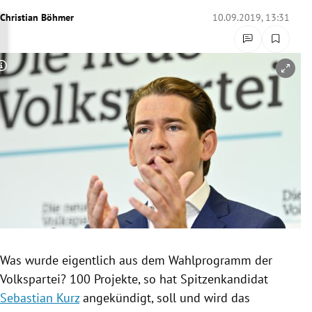
rreich Untermenü
Christian Böhmer
10.09.2019, 13:31
rt Untermenü
Copyright-Hinweis öffnen/schließen
schaft Untermenü
s Untermenü
zeit Untermenü
undheit Untermenü
tur Untermenü
nung Untermenü
Was wurde eigentlich aus dem
Wahlprogramm
der
Volkspartei? 100 Projekte, so hat Spitzenkandidat
lität Untermenü
Sebastian Kurz
angekündigt, soll und wird das