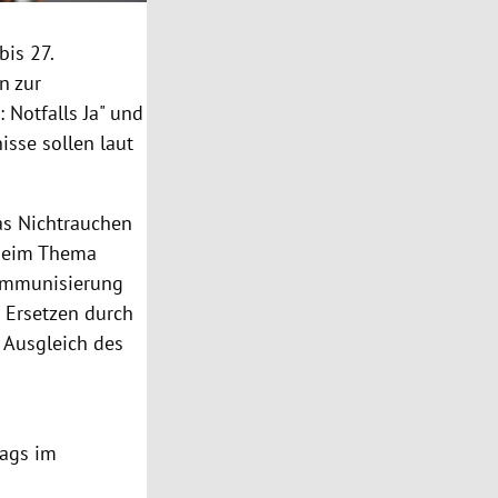
bis 27.
n zur
: Notfalls Ja" und
isse sollen laut
as Nichtrauchen
 beim Thema
 Immunisierung
n Ersetzen durch
n Ausgleich des
lags im