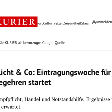
Anmelde
rreich
Politik
Wirtschaft
Sport
Kultur
Freizeit
Gesundheit
Stars
ie KURIER als bevorzugte Google-Quelle
licht & Co: Eintragungswoche für 
egehren startet
pfpflicht, Handel und Notstandshilfe. Ergebniss
 erwartet.