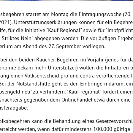
lksbegehren startet am Montag die Eintragungswoche (20. 
021). Unterstützungserklärungen können für ein Begehre
fe, für die Initiative "Kauf Regional" sowie für "Impfpflicht
: Striktes Nein" abgegeben werden. Die vorläufigen Ergebn
erium am Abend des 27. September vorliegen.
 bei den beiden Raucher-Begehren im Vorjahr (jenes für d
ronomie bekam mehr Unterstützer) wollen die Initiatoren
ung einen Volksentscheid pro und contra verpflichtende
 Bei der Notstandshilfe geht es den Einbringern darum, ei
losengeld neu" zu verhindern. "Kauf regional" fordert eine
nachteils gegenüber dem Onlinehandel etwa durch eine
nsferabgabe.
olksbegehren kann die Behandlung eines Gesetzesvorsch
 erreicht werden, wenn dafür mindestens 100.000 gültige