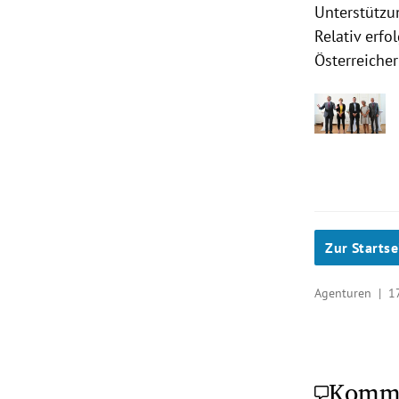
Unterstützu
Relativ erfo
Österreicher
Zur Startse
Agenturen |
1
Komm