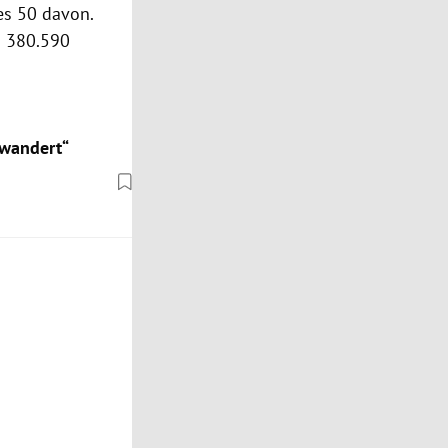
s 50 davon.
s 380.590
rwandert“