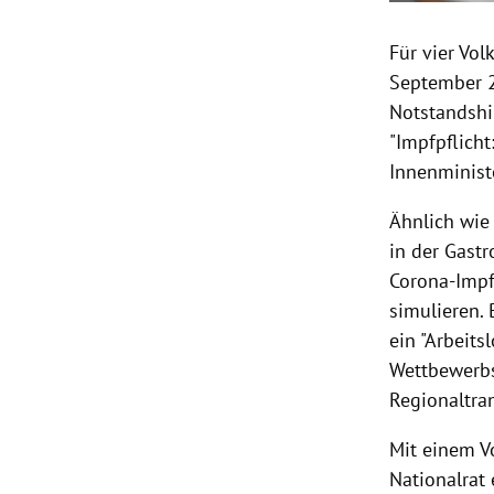
Für vier Vo
September 2
Notstandshil
"Impfpflicht
Innenminist
Ähnlich wie
in der Gast
Corona-Impf
simulieren.
ein "Arbeits
Wettbewerbs
Regionaltra
Mit einem V
Nationalrat