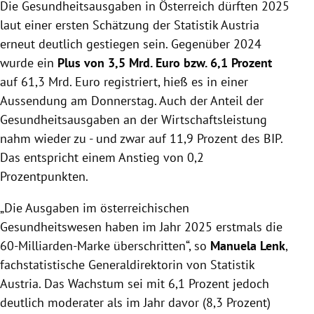
Die Gesundheitsausgaben in Österreich dürften 2025
2025 um 6,1 Prozent auf 61,3 Mrd. Euro und
überschritten erstmals die 60-Milliarden-Marke.
laut einer ersten Schätzung der Statistik Austria
Der Anteil der Gesundheitsausgaben am BIP erhöhte
erneut deutlich gestiegen sein. Gegenüber 2024
sich auf 11,9 Prozent, ein Plus von 0,2
wurde ein
Plus von 3,5 Mrd. Euro bzw. 6,1 Prozent
Prozentpunkten gegenüber dem Vorjahr.
auf 61,3 Mrd. Euro registriert, hieß es in einer
Sowohl öffentliche als auch private Ausgaben
Aussendung am Donnerstag. Auch der Anteil der
legten zu, wobei die öffentlichen Ausgaben um 5,9
Gesundheitsausgaben an der Wirtschaftsleistung
Prozent und die privaten um 6,5 Prozent wuchsen.
nahm wieder zu - und zwar auf 11,9 Prozent des BIP.
Das entspricht einem Anstieg von 0,2
Prozentpunkten.
„Die Ausgaben im österreichischen
Gesundheitswesen haben im Jahr 2025 erstmals die
60-Milliarden-Marke überschritten“, so
Manuela Lenk
,
fachstatistische Generaldirektorin von Statistik
Austria. Das Wachstum sei mit 6,1 Prozent jedoch
deutlich moderater als im Jahr davor (8,3 Prozent)