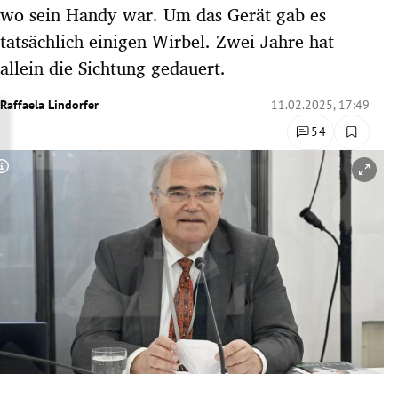
wo sein Handy war. Um das Gerät gab es
rreich Untermenü
tatsächlich einigen Wirbel. Zwei Jahre hat
rt Untermenü
allein die Sichtung gedauert.
schaft Untermenü
Raffaela Lindorfer
11.02.2025, 17:49
54
s Untermenü
Copyright-Hinweis öffnen/schließen
zeit Untermenü
undheit Untermenü
tur Untermenü
nung Untermenü
lität Untermenü