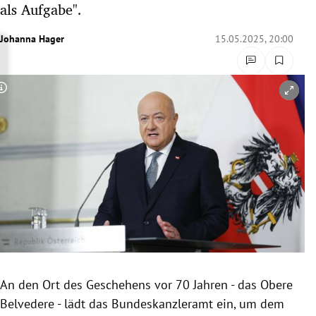
als Aufgabe".
rreich Untermenü
Johanna Hager
15.05.2025, 20:00
rt Untermenü
schaft Untermenü
Copyright-Hinweis öffnen/schließen
s Untermenü
zeit Untermenü
undheit Untermenü
tur Untermenü
nung Untermenü
An den Ort des Geschehens vor 70 Jahren - das Obere
lität Untermenü
Belvedere - lädt das Bundeskanzleramt ein, um dem