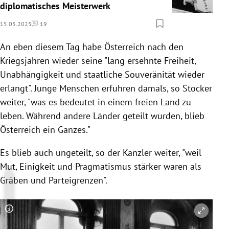
diplomatisches Meisterwerk
15.05.2025
19
Kommentare
An eben diesem Tag habe Österreich nach den
Kriegsjahren wieder seine "lang ersehnte Freiheit,
Unabhängigkeit und staatliche Souveränität wieder
erlangt". Junge Menschen erfuhren damals, so Stocker
weiter, "was es bedeutet in einem freien Land zu
leben. Während andere Länder geteilt wurden, blieb
Österreich ein Ganzes."
Es blieb auch ungeteilt, so der Kanzler weiter, "weil
Mut, Einigkeit und Pragmatismus stärker waren als
Gräben und Parteigrenzen".
Copyright-Hinweis öffnen/schließen