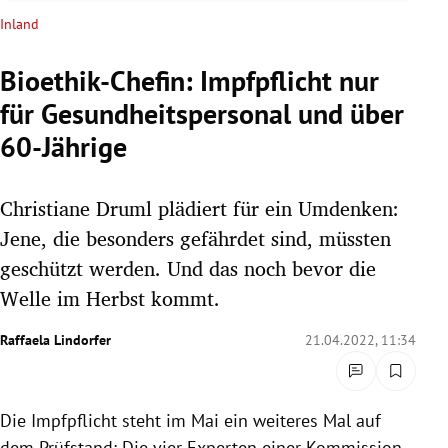
rreich Untermenü
Inland
rt Untermenü
Bioethik-Chefin: Impfpflicht nur
für Gesundheitspersonal und über
schaft Untermenü
60-Jährige
s Untermenü
Christiane Druml plädiert für ein Umdenken:
zeit Untermenü
Jene, die besonders gefährdet sind, müssten
undheit Untermenü
geschützt werden. Und das noch bevor die
Welle im Herbst kommt.
tur Untermenü
Raffaela Lindorfer
21.04.2022, 11:34
nung Untermenü
lität Untermenü
Die Impfpflicht steht im Mai ein weiteres Mal auf
dem Prüfstand: Die vier Experten einer Kommission