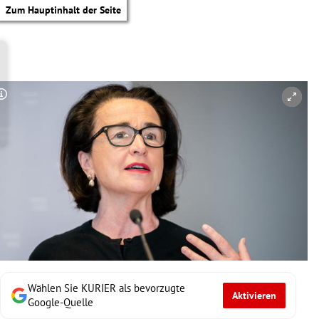
Zum Hauptinhalt der Seite
Copyright-Hinweis öffnen/schließen
Wählen Sie KURIER als bevorzugte
Aktivieren
tik Untermenü
Google-Quelle