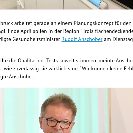
sbruck
arbeitet gerade an einem
Planungskonzept
für den
hgl
. Ende April sollen in der Region
Tirols
flächendeckend
ndigte Gesundheitsminister
Rudolf Anschober
am Diensta
llte die Qualität der Tests soweit stimmen, meinte
Anscho
s, wie zuverlässig sie wirklich sind. "Wir können keine Fe
sagte
Anschober
.
Hinweis öffnen/schließen