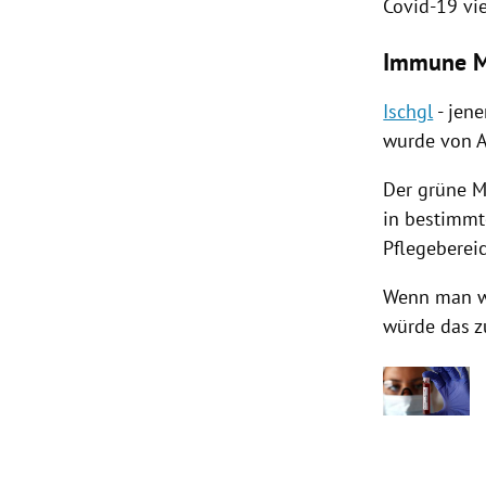
Covid-19 vi
Immune Mi
Ischgl
- jene
wurde von
Der grüne M
in bestimmt
Pflegebereic
Wenn man we
würde das zu