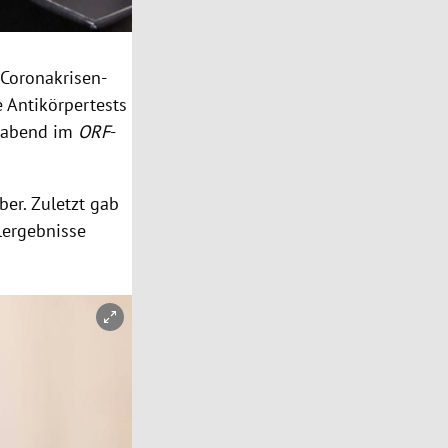
 Coronakrisen-
e
Antikörpertests
gabend im
ORF
-
ber
. Zuletzt gab
hlergebnisse