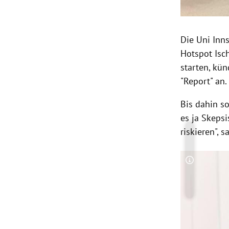
Die
Uni Inn
Hotspot
Isc
starten, kü
"Report" an.
Bis dahin so
es ja Skepsi
riskieren", 
Copyright-