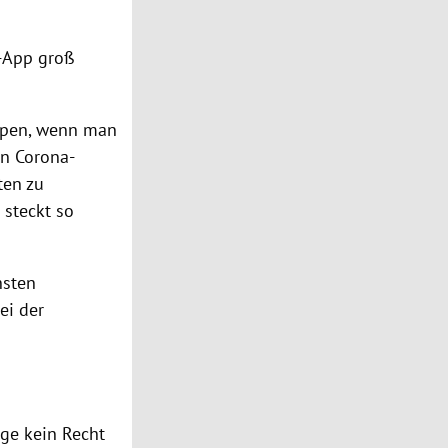
"-App groß
ppen, wenn man
nn Corona-
ten zu
 steckt so
hsten
ei der
ige kein Recht