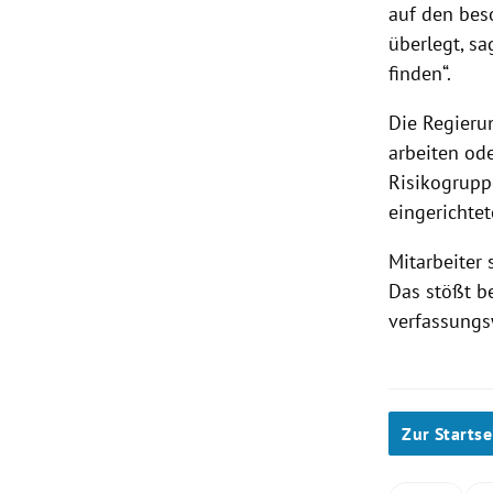
auf den bes
überlegt, s
finden“.
Die
Regieru
arbeiten ode
Risikogrupp
eingerichte
Mitarbeiter
Das stößt be
verfassungs
Zur Startse