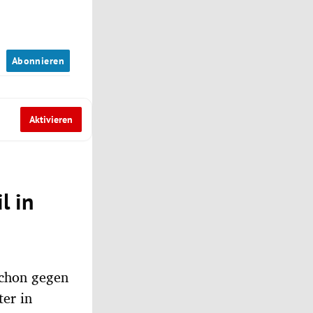
n
Abonnieren
Aktivieren
l in
schon gegen
er in