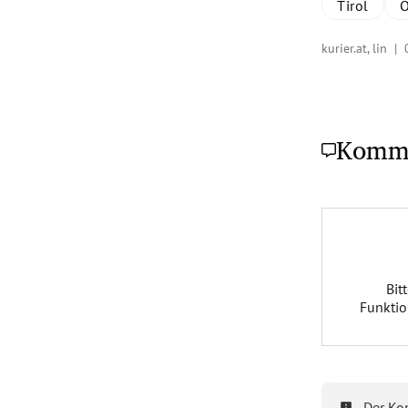
Tirol
kurier.at, lin |
Komm