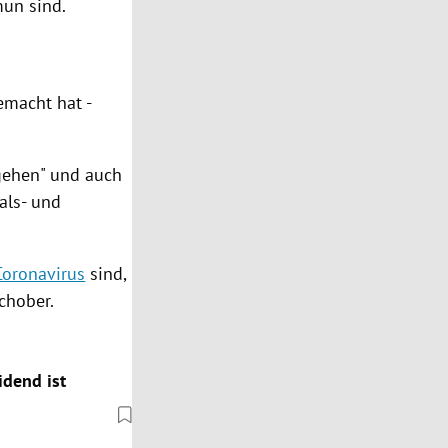
mun sind.
emacht hat -
 gehen" und auch
als- und
Coronavirus
sind,
chober
.
idend ist