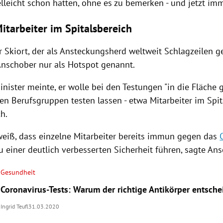
elleicht schon hatten, ohne es zu bemerken - und jetzt im
tarbeiter im Spitalsbereich
r Skiort, der als Ansteckungsherd weltweit Schlagzeilen g
Anschober
nur als
Hotspot
genannt.
inister meinte, er wolle bei den Testungen "in die Fläche
en Berufsgruppen testen lassen - etwa Mitarbeiter im Spit
h.
iß, dass einzelne Mitarbeiter bereits immun gegen das
 einer deutlich verbesserten Sicherheit führen, sagte
Ans
Gesundheit
Coronavirus-Tests: Warum der richtige Antikörper entsche
Ingrid Teufl
31.03.2020