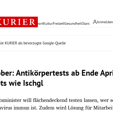
Anmelde
rreich
Politik
Wirtschaft
Sport
Kultur
Freizeit
Gesundheit
Stars
ie KURIER als bevorzugte Google-Quelle
ber: Antikörpertests ab Ende Apri
ts wie Ischgl
sminister will flächendeckend testen lassen, wer 
virus immun ist. Zudem wird Lösung für Mitarbeit