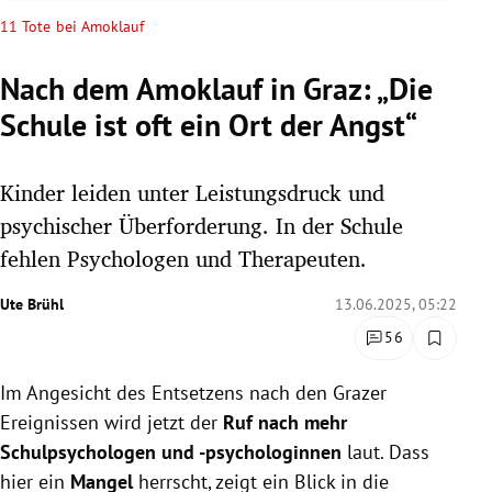
rreich Untermenü
11 Tote bei Amoklauf
rt Untermenü
Nach dem Amoklauf in Graz: „Die
Schule ist oft ein Ort der Angst“
schaft Untermenü
s Untermenü
Kinder leiden unter Leistungsdruck und
psychischer Überforderung. In der Schule
zeit Untermenü
fehlen Psychologen und Therapeuten.
undheit Untermenü
Ute Brühl
13.06.2025, 05:22
56
tur Untermenü
Im Angesicht des Entsetzens nach den Grazer
nung Untermenü
Ereignissen wird jetzt der
Ruf nach mehr
lität Untermenü
Schulpsychologen und -psychologinnen
laut. Dass
hier ein
Mangel
herrscht, zeigt ein Blick in die