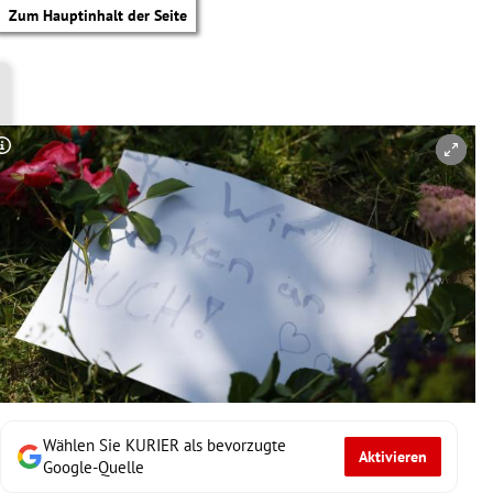
Zum Hauptinhalt der Seite
Copyright-Hinweis öffnen/schließen
Wählen Sie KURIER als bevorzugte
Aktivieren
tik Untermenü
Google-Quelle