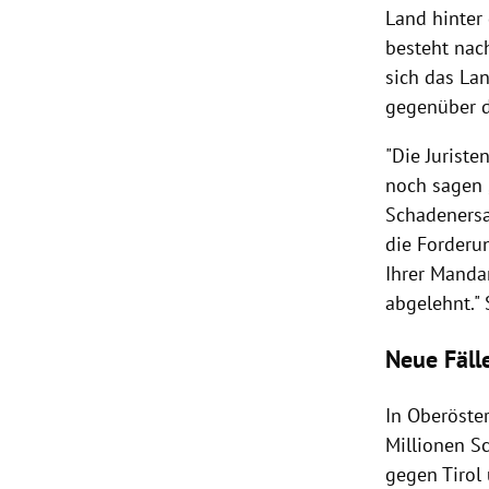
Land hinter
besteht nac
sich das La
gegenüber d
"Die Juriste
noch sagen 
Schadenersa
die Forderun
Ihrer Manda
abgelehnt."
Neue Fäll
In
Oberöster
Millionen
S
gegen
Tirol