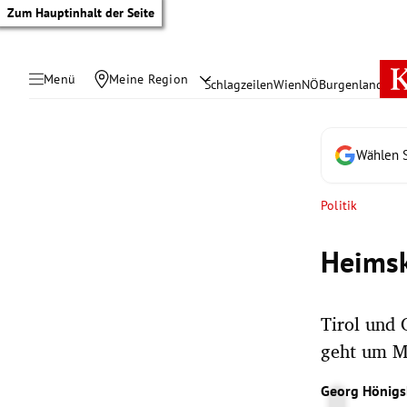
Zum Hauptinhalt der Seite
Menü
Meine Region
Schlagzeilen
Wien
NÖ
Burgenland
Öste
Wählen S
Politik
Heimsk
Tirol und
geht um Mi
tik Untermenü
Georg Hönigs
rreich Untermenü