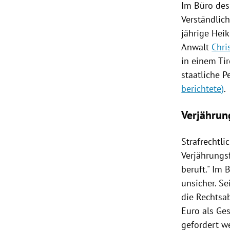
Im Büro des
Verständlic
jährige
Heik
Anwalt
Chri
in einem Ti
staatliche 
berichtete)
.
Verjährun
Strafrechtlic
Verjährungsf
beruft." Im
unsicher. S
die Rechtsa
Euro als Ge
gefordert we