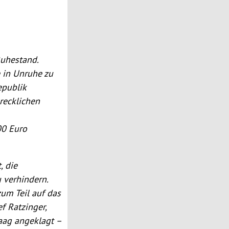
Ruhestand.
e in Unruhe zu
epublik
recklichen
0 Euro
, die
 verhindern.
um Teil auf das
ef Ratzinger
,
aag
angeklagt –