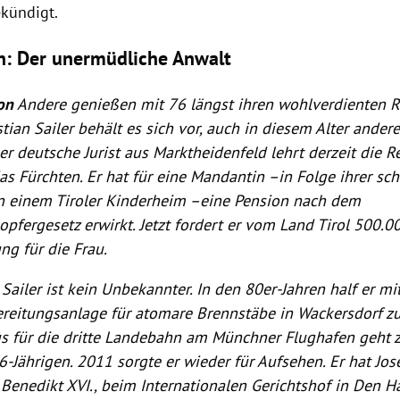
ekündigt.
n: Der unermüdliche Anwalt
on
Andere genießen mit 76 längst ihren wohlverdienten 
stian Sailer
behält es sich vor, auch in diesem Alter ander
er deutsche Jurist aus
Marktheidenfeld
lehrt derzeit die R
as Fürchten. Er hat für eine Mandantin –in Folge ihrer sch
in einem Tiroler Kinderheim –eine Pension nach dem
opfergesetz erwirkt. Jetzt fordert er vom Land
Tirol
500.00
ng für die Frau.
Sailer
ist kein Unbekannter. In den 80er-Jahren half er mit
reitungsanlage für atomare Brennstäbe in
Wackersdorf
zu
s für die dritte Landebahn am Münchner Flughafen geht z
6-Jährigen. 2011 sorgte er wieder für Aufsehen. Er hat
Jos
t
Benedikt XVI.
, beim
Internationalen Gerichtshof
in
Den H