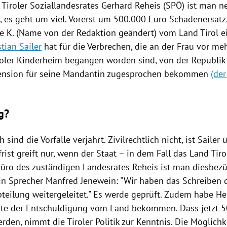
 Tiroler
Soziallandesrates
Gerhard Reheis
(
SPÖ
) ist man n
h, es geht um viel. Vorerst um 500.000 Euro
Schadenersatz
e K.
(Name von der Redaktion geändert) vom Land
Tirol
ei
stian Sailer
hat für die
Verbrechen
, die an der Frau vor me
roler Kinderheim begangen worden sind, von der Republi
Pension für seine Mandantin zugesprochen bekommen
(de
g?
h sind die Vorfälle verjährt. Zivilrechtlich nicht, ist
Sailer
ü
rist greift nur, wenn der Staat – in dem Fall das Land Tiro
 Büro des zuständigen Landesrates
Reheis
ist man diesbezü
ein Sprecher
Manfred Jenewein
: "Wir haben das Schreiben 
bteilung weitergeleitet." Es werde geprüft. Zudem habe
He
ste der Entschuldigung vom Land bekommen. Dass jetzt 
rden, nimmt die Tiroler Politik zur Kenntnis. Die Möglichk