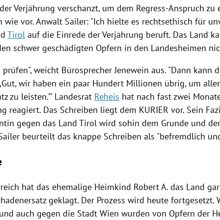
 der Verjährung verschanzt, um dem Regress-Anspruch zu 
h wie vor. Anwalt
Sailer
: "Ich hielte es rechtsethisch für u
nd
Tirol
auf die Einrede der Verjährung beruft. Das Land k
en schwer geschädigten Opfern in den Landesheimen nich
n prüfen", weicht Bürosprecher
Jenewein
aus. "Dann kann d
,Gut, wir haben ein paar Hundert Millionen übrig, um alle
tz
zu leisten.’" Landesrat
Reheis
hat nach fast zwei Monaten
g reagiert. Das Schreiben liegt dem KURIER vor. Sein Fazi
ntin gegen das Land
Tirol
wird sohin dem Grunde und de
Sailer
beurteilt das knappe Schreiben als "befremdlich un
e
reich
hat das ehemalige Heimkind
Robert A.
das Land gar
chadenersatz
geklagt. Der Prozess wird heute fortgesetzt.
und auch gegen die Stadt
Wien
wurden von Opfern der H