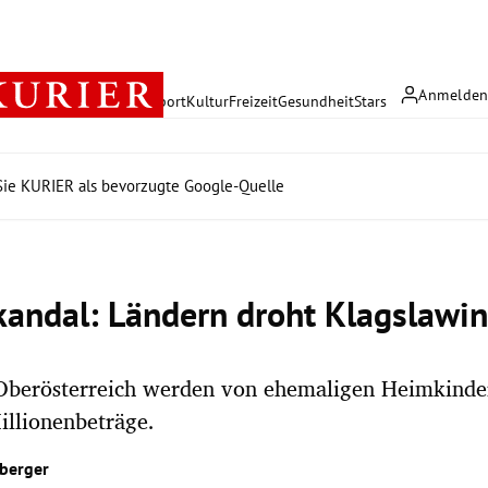
Anmelde
rreich
Politik
Wirtschaft
Sport
Kultur
Freizeit
Gesundheit
Stars
ie KURIER als bevorzugte Google-Quelle
andal: Ländern droht Klagslawi
 Oberösterreich werden von ehemaligen Heimkinder
llionen­beträge.
berger