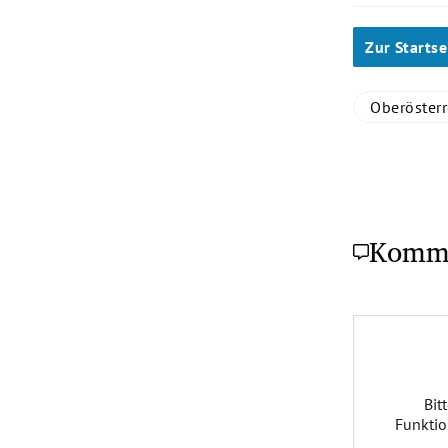
Zur Startse
Oberösterr
Komm