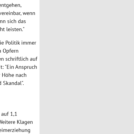
entgehen,
nvereinbar, wenn
ann sich das
t leisten."
ie Politik immer
n Opfern
 schriftlich auf
t: "Ein Anspruch
r Höhe nach
d Skandal".
 auf 1,1
 Weitere Klagen
eimerziehung