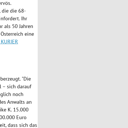
ervös.
, die die 68-
nfordert. Ihr
hr als 50 Jahren
k
Österreich
eine
r KURIER
berzeugt. "Die
l – sich darauf
glich noch
des Anwalts an
ike K.
15.000
500.000 Euro
eit, dass sich das