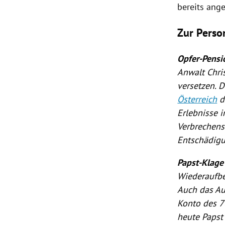
bereits ang
Zur Perso
Opfer-Pensi
Anwalt
Chri
versetzen. D
Österreich
d
Erlebnisse 
Verbrechens
Entschädigu
Papst-Klage
Wiederaufbe
Auch das Au
Konto des 7
heute Paps