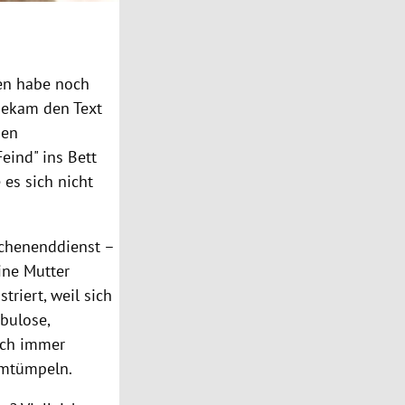
esen habe noch
 bekam den Text
nen
eind" ins Bett
es sich nicht
ochenenddienst –
ine Mutter
riert, weil sich
ebulose,
och immer
umtümpeln.