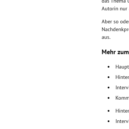
das Thema U
Autorin nur 
Aber so ode
Nachdenkpro
aus.
Mehr zum
Haupt
Hinte
Inter
Komm
Hinte
Inter