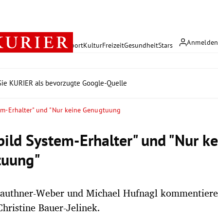
Anmelde
rreich
Politik
Wirtschaft
Sport
Kultur
Freizeit
Gesundheit
Stars
ie KURIER als bevorzugte Google-Quelle
em-Erhalter" und "Nur keine Genugtuung
bild System-Erhalter" und "Nur k
tuung"
authner-Weber und Michael Hufnagl kommentiere
hristine Bauer-Jelinek.