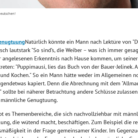
Deutschen!
enugtuung
Natürlich könnte ein Mann nach Lektüre von "D
ch lautstark "So sind’s, die Weiber – was ich immer gesag
r angelesenen Erkenntnis nach Hause kommen, um seiner
reten: "Puppimausi, lies das Buch von der
Bauer-Jelinek
. 
und Kochen." So ein Mann hätte weder im Allgemeinen n
irgendetwas kapiert. Denn die Abrechnung mit dem "Allma
 sollte bei näherer Betrachtung andere Schlüsse zulassen
ür männliche
Genugtuung
.
ibt es Themenbereiche, die sich nachvollziehbar mit männl
gung, die wütend macht, beschäftigen. Zum Beispiel die re
smäßigkeit in der Frage gemeinsamer Kinder. Im Gegenzu