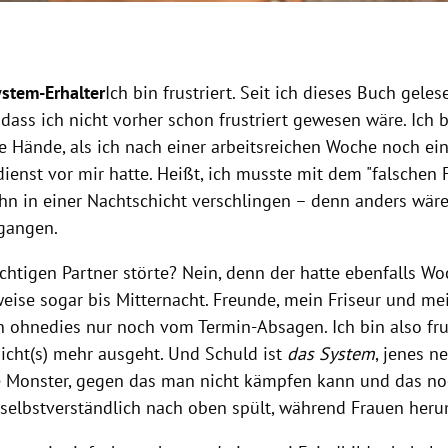
stem-Erhalter
Ich bin frustriert. Seit ich dieses Buch gel
 dass ich nicht vorher schon frustriert gewesen wäre. Ich
ie Hände, als ich nach einer arbeitsreichen Woche noch ei
enst vor mir hatte. Heißt, ich musste mit dem "falschen F
hn in einer Nachtschicht verschlingen – denn anders wäre 
gangen.
ichtigen Partner störte? Nein, denn der hatte ebenfalls W
weise sogar bis Mitternacht. Freunde, mein Friseur und me
 ohnedies nur noch vom Termin-Absagen. Ich bin also frust
nicht(s) mehr ausgeht. Und Schuld ist
das System
, jenes n
e Monster, gegen das man nicht kämpfen kann und das n
selbstverständlich nach oben spült, während Frauen her