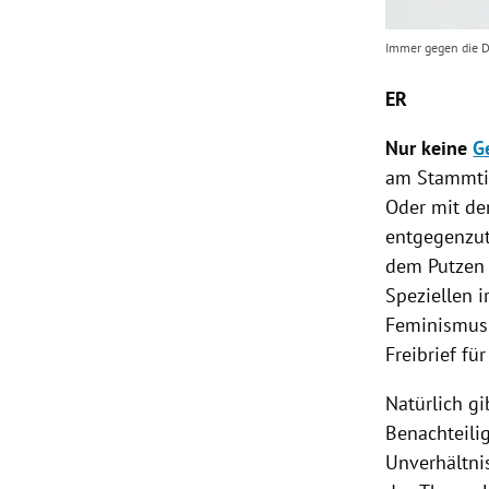
Immer gegen die 
ER
Nur keine
G
am Stammtis
Oder mit de
entgegenzut
dem Putzen 
Speziellen 
Feminismus"
Freibrief f
Natürlich g
Benachteili
Unverhältni