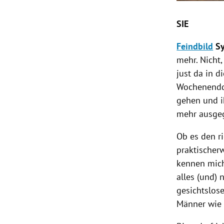
SIE
Feindbild
Sy
mehr. Nicht,
just da in d
Wochenenddi
gehen und i
mehr ausge
Ob es den r
praktischer
kennen mich
alles (und) 
gesichtslos
Männer wie 