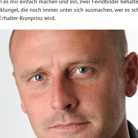
ch es mir einfach machen und ein, zwei
Feindbilder
behalte
klüngel, die noch immer unter sich ausmachen, wer es sch
rhalter-Kronprinz wird.
Hinweis öffnen/schließen