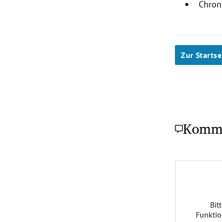
Chron
Zur Startse
Komm