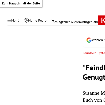
Zum Hauptinhalt der Seite
Menü
Meine Region
Schlagzeilen
Wien
NÖ
Burgenland
Öste
Wählen S
Feindbild Syst
"Feind
Genug
Susanne M
tik Untermenü
Buch von C
rreich Untermenü