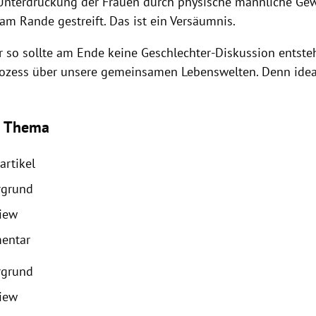
nterdrückung der Frauen durch physische männliche Gew
am Rande gestreift. Das ist ein Versäumnis.
r so sollte am Ende keine Geschlechter-Diskussion entste
zess über unsere gemeinsamen Lebenswelten. Denn idea
 Thema
artikel
rgrund
view
entar
rgrund
view