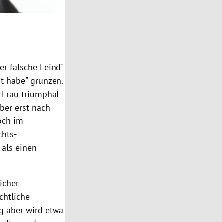
er falsche Feind"
t habe" grunzen.
 Frau triumphal
Aber erst nach
och im
chts-
 als einen
icher
chtliche
g aber wird etwa