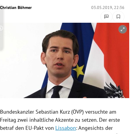
rreich Untermenü
Christian Böhmer
03.05.2019, 22:36
rt Untermenü
Copyright-Hinweis öffnen/schließen
schaft Untermenü
s Untermenü
zeit Untermenü
undheit Untermenü
tur Untermenü
nung Untermenü
Bundeskanzler
Sebastian Kurz
(
ÖVP
) versuchte am
Freitag zwei inhaltliche Akzente zu setzen. Der erste
lität Untermenü
betraf den EU-Pakt von
Lissabon
: Angesichts der