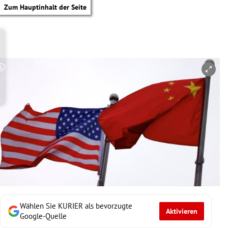
Zum Hauptinhalt der Seite
Copyright-Hinweis öffnen/schließen
Wählen Sie KURIER als bevorzugte
Aktivieren
tik Untermenü
Google-Quelle