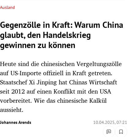
rreich Untermenü
Ausland
rt Untermenü
Gegenzölle in Kraft: Warum China
glaubt, den Handelskrieg
schaft Untermenü
gewinnen zu können
s Untermenü
Heute sind die chinesischen Vergeltungszölle
zeit Untermenü
auf US-Importe offiziell in Kraft getreten.
undheit Untermenü
Staatschef Xi Jinping hat Chinas Wirtschaft
seit 2012 auf einen Konflikt mit den USA
tur Untermenü
vorbereitet. Wie das chinesische Kalkül
aussieht.
nung Untermenü
Johannes Arends
10.04.2025, 07:21
lität Untermenü