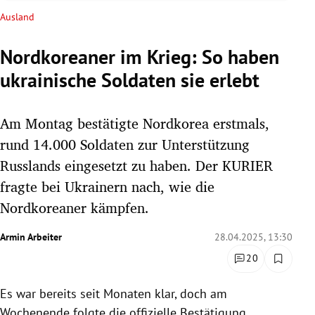
rreich Untermenü
Ausland
rt Untermenü
Nordkoreaner im Krieg: So haben
ukrainische Soldaten sie erlebt
schaft Untermenü
s Untermenü
Am Montag bestätigte Nordkorea erstmals,
rund 14.000 Soldaten zur Unterstützung
zeit Untermenü
Russlands eingesetzt zu haben. Der KURIER
fragte bei Ukrainern nach, wie die
undheit Untermenü
Nordkoreaner kämpfen.
tur Untermenü
Armin Arbeiter
28.04.2025, 13:30
nung Untermenü
20
lität Untermenü
Es war bereits seit Monaten klar, doch am
Wochenende folgte die offizielle Bestätigung