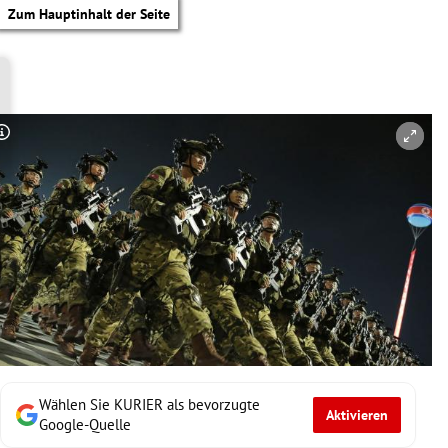
Zum Hauptinhalt der Seite
Copyright-Hinweis öffnen/schließen
Wählen Sie KURIER als bevorzugte
Aktivieren
tik Untermenü
Google-Quelle