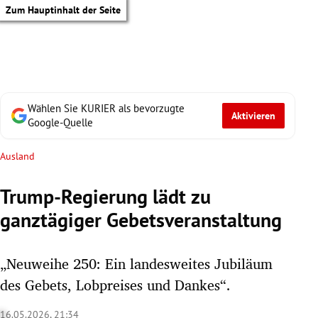
Zum Hauptinhalt der Seite
Wählen Sie KURIER als bevorzugte
Aktivieren
Google-Quelle
Ausland
Trump-Regierung lädt zu
ganztägiger Gebetsveranstaltung
„Neuweihe 250: Ein landesweites Jubiläum
des Gebets, Lobpreises und Dankes“.
tik Untermenü
16.05.2026, 21:34