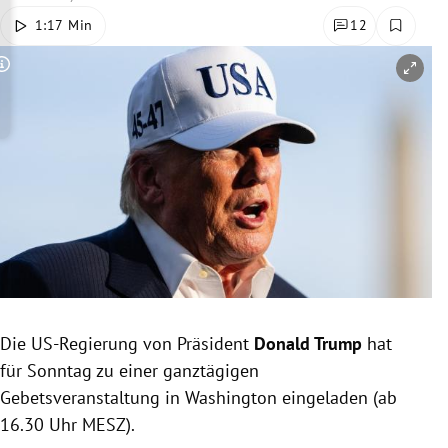
rreich Untermenü
1:17 Min
12
rt Untermenü
Copyright-Hinweis öffnen/schließen
schaft Untermenü
s Untermenü
zeit Untermenü
undheit Untermenü
tur Untermenü
Die US-Regierung von Präsident
Donald Trump
hat
nung Untermenü
für Sonntag zu einer ganztägigen
Gebetsveranstaltung in Washington eingeladen (ab
lität Untermenü
16.30 Uhr MESZ).