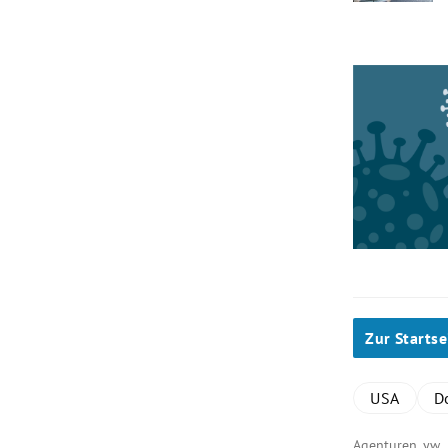
Zur Startse
USA
D
Agenturen, yw