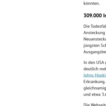
könnten.
309.000 I
Die
Todesfäl
Ansteckung
Neuansteckun
jüngsten S
Ausgangsbe
In den
USA
g
deutlich me
Johns Hopk
Erkrankung.
gleichnamig
und etwa 3.
Die Webseit