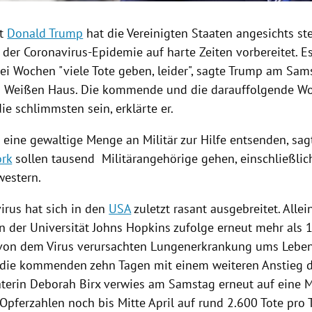
nt
Donald Trump
hat die
Vereinigten Staaten
angesichts st
der Coronavirus-Epidemie auf harte Zeiten vorbereitet. E
i Wochen "viele Tote geben, leider", sagte
Trump
am Sams
im Weißen Haus. Die kommende und die darauffolgende 
ie schlimmsten sein, erklärte er.
 eine gewaltige Menge an
Militär
zur Hilfe entsenden, sa
rk
sollen tausend Militärangehörige gehen, einschließlic
estern.
irus hat sich in den
USA
zuletzt rasant ausgebreitet. All
 der Universität
Johns Hopkins
zufolge erneut mehr als
 von dem
Virus
verursachten Lungenerkrankung ums Leben
 die kommenden zehn Tagen mit einem weiteren Anstieg 
aterin
Deborah Birx
verwies am Samstag erneut auf eine 
Opferzahlen
noch bis Mitte April auf rund 2.600 Tote pro 