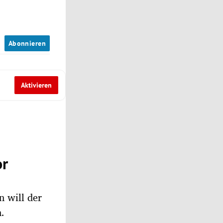
n
Abonnieren
Aktivieren
or
n will der
.