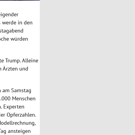
eigender
s werde in den
tagabend
Woche würden
gte
Trump
. Alleine
h Ärzten und
ein am Samstag
 1.000 Menschen
. Experten
der
Opferzahlen
.
Modellrechnung,
Tag ansteigen