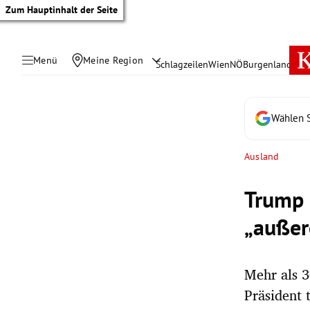
Zum Hauptinhalt der Seite
Menü
Meine Region
Schlagzeilen
Wien
NÖ
Burgenland
Öste
Wählen S
Ausland
Trump 
„außer
Mehr als 3
tik Untermenü
Präsident 
rreich Untermenü