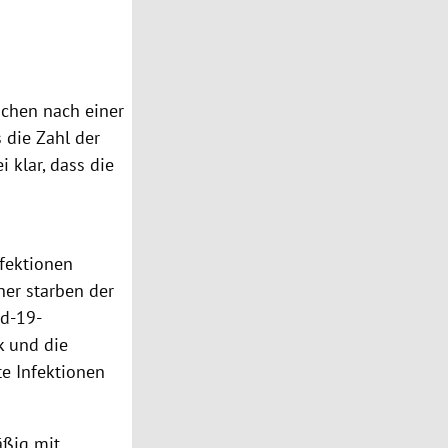
ochen nach einer
 die Zahl der
 klar, dass die
nfektionen
her starben der
id-19-
k
und die
te
Infektionen
ßig mit