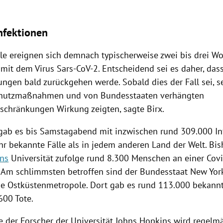
nfektionen
le
ereignen sich demnach typischerweise zwei bis drei W
mit dem
Virus
Sars-CoV-2. Entscheidend sei es daher, dass
gen bald zurückgehen werde. Sobald dies der Fall sei, sei
chutzmaßnahmen und von Bundesstaaten verhängten
schränkungen Wirkung zeigten, sagte
Birx
.
ab es bis Samstagabend mit inzwischen rund 309.000
I
hr bekannte Fälle als in jedem anderen Land der Welt. Bis
ins
Universität zufolge rund 8.300 Menschen an einer Cov
 Am schlimmsten betroffen sind der Bundesstaat
New Yor
e Ostküstenmetropole. Dort gab es rund 113.000 bekann
600 Tote.
e der Forscher der Universität
Johns Hopkins
wird regelmä