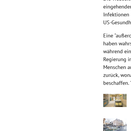
eingehenden
Infektionen
US-Gesundh
Eine "außer
haben wahrs
während ein
Regierung
i
Menschen an
zurück, won
beschaffen.