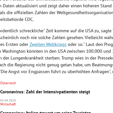
 Daten aktualisiert und zeigt daher einen höheren Stand 
als die offiziellen Zahlen der
Weltgesundheitsorganisatio
eitsbehörde
CDC
.
ordentlich schreckliche" Zeit komme auf die
USA
zu, sagte
cheinlich noch nie solche Zahlen gesehen. Vielleicht wäh
es Ersten oder
Zweiten Weltkriegs
oder so." Laut den Pro
n
Washington
könnten in den
USA
zwischen 100.000 und 
 der Lungenkrankheit sterben.
Trump
wies in der Pressek
ach die
Regierung
nicht genug getan habe, um Beatmungs
 "Die Angst vor Engpässen führt zu überhöhten Anfragen", 
Österreich
Coronavirus: Zahl der Intensivpatienten steigt
05.04.2020
Wirtschaft
Coronavirus: Italien trauert um seine Touristen