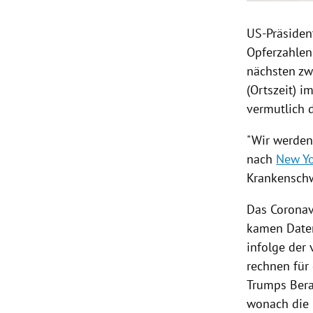
US-Präside
Opferzahlen
nächsten zwe
(Ortszeit) 
vermutlich d
"Wir werden
nach
New Yo
Krankenschw
Das Coronav
kamen Daten
infolge der
rechnen für
Trumps Ber
wonach die