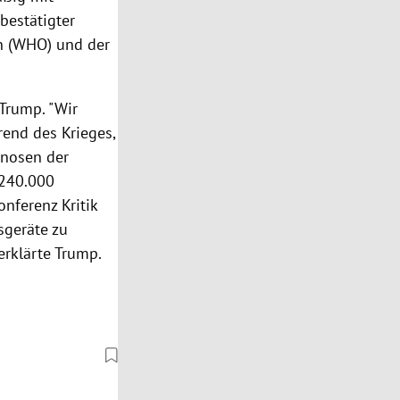
bestätigter
n
(
WHO
) und der
Trump
. "Wir
rend des Krieges,
gnosen der
240.000
onferenz Kritik
geräte zu
erklärte
Trump
.