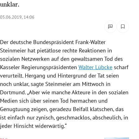
unklar.
rreich Untermenü
05.06.2019, 14:06
rt Untermenü
schaft Untermenü
Der deutsche
Bundespräsident
Frank-Walter
Steinmeier
hat pietätlose rechte Reaktionen in
s Untermenü
sozialen Netzwerken auf den gewaltsamen Tod des
zeit Untermenü
Kasseler Regierungspräsidenten
Walter Lübcke
scharf
verurteilt. Hergang und Hintergrund der Tat seien
undheit Untermenü
noch unklar, sagte
Steinmeier
am Mittwoch in
Dortmund
. „Aber wie manche Akteure in den sozialen
tur Untermenü
Medien sich über seinen Tod hermachen und
Genugtuung zeigen, geradezu Beifall klatschen, das
nung Untermenü
ist einfach nur zynisch, geschmacklos, abscheulich, in
jeder Hinsicht widerwärtig.“
lität Untermenü