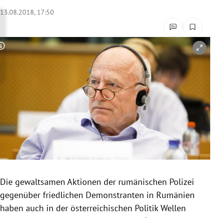
rreich Untermenü
13.08.2018, 17:50
rt Untermenü
Copyright-Hinweis öffnen/schließen
schaft Untermenü
s Untermenü
zeit Untermenü
undheit Untermenü
tur Untermenü
nung Untermenü
Die gewaltsamen Aktionen der rumänischen
Polizei
gegenüber friedlichen Demonstranten in
Rumänien
lität Untermenü
haben auch in der österreichischen Politik Wellen