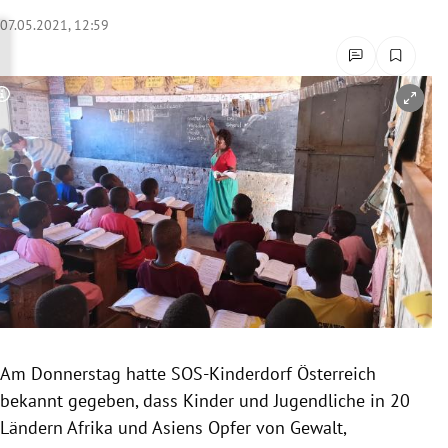
rreich Untermenü
07.05.2021, 12:59
rt Untermenü
Copyright-Hinweis öffnen/schließen
schaft Untermenü
s Untermenü
zeit Untermenü
undheit Untermenü
tur Untermenü
nung Untermenü
Am Donnerstag hatte SOS-Kinderdorf Österreich
bekannt gegeben, dass Kinder und Jugendliche in 20
lität Untermenü
Ländern Afrika und Asiens Opfer von Gewalt,