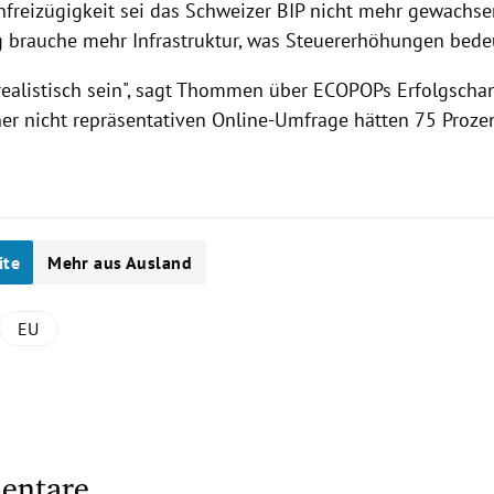
nfreizügigkeit sei das Schweizer BIP nicht mehr gewachse
 brauche mehr Infrastruktur, was Steuererhöhungen bede
ealistisch sein", sagt Thommen über
ECOPOPs
Erfolgschan
ner nicht repräsentativen Online-Umfrage hätten 75 Prozent
.
ite
Mehr aus Ausland
EU
entare