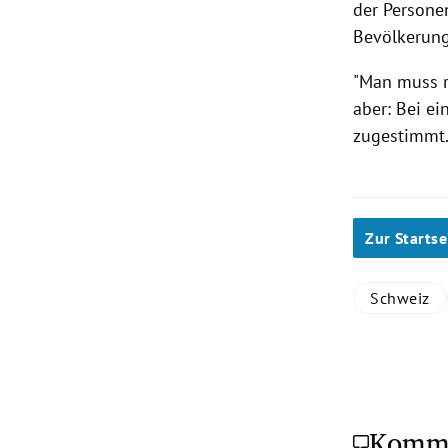
der Persone
Bevölkerung
"Man muss r
aber: Bei ei
zugestimmt
Zur Startse
Schweiz
Komm