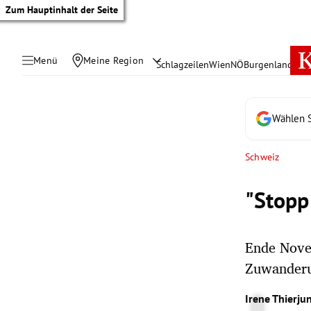
Zum Hauptinhalt der Seite
Menü
Meine Region
Schlagzeilen
Wien
NÖ
Burgenland
Öste
Wählen S
Schweiz
"Stopp
Ende Nove
Zuwanderu
tik Untermenü
Irene Thierju
rreich Untermenü