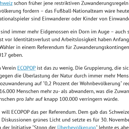
hweiz
schon früher jene restriktiven
Zuwanderungsregeln
evölkerung fordern – das Fußball-Nationalteam wäre heute
ationalspieler sind Einwanderer oder Kinder von Einwand
sind immer mehr Eidgenossen ein Dorn im Auge – auch s
st vor Identitätsverlust und Arbeitslosigkeit haben Anfan
 Wähler in einem Referendum für Zuwanderungskontingen
2017 geben.
n Verein
ECOPOP
ist das zu wenig. Die Gruppierung, die sic
egen die Überlastung der Natur durch immer mehr Mensc
ttozuwanderung auf "0,2 Prozent der Wohnbevölkerung" red
 16.000 Menschen mehr zu- als abwandern, was die Zuwa
schen pro Jahr auf knapp 100.000 verringern würde.
 will
ECOPOP
das per Referendum. Dem gab das Schweize
 Diskussionen grünes Licht und setzte es für 30. November
 der Initiative "Stopp der
Überbevölkerung
" lehnte es ab