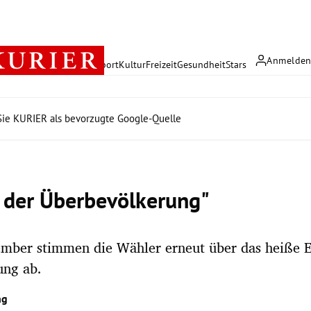
Anmelde
rreich
Politik
Wirtschaft
Sport
Kultur
Freizeit
Gesundheit
Stars
ie KURIER als bevorzugte Google-Quelle
 der Überbevölkerung"
mber stimmen die Wähler erneut über das heiße E
ng ab.
ng