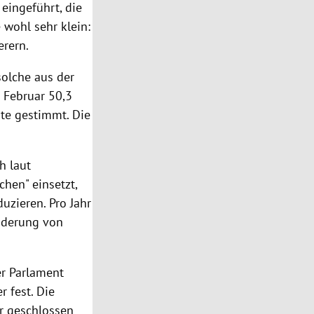
eingeführt, die
 wohl sehr klein:
erern.
olche aus der
g Februar 50,3
te gestimmt. Die
h laut
hen" einsetzt,
uzieren. Pro Jahr
nderung von
r Parlament
 fest. Die
er geschlossen