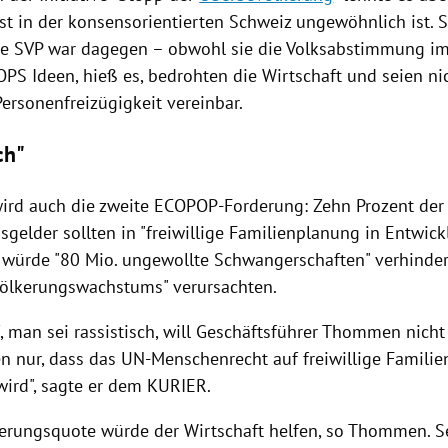
bst in der konsensorientierten
Schweiz
ungewöhnlich ist. S
he SVP war dagegen – obwohl sie die
Volksabstimmung
im
OPS
Ideen, hieß es, bedrohten die Wirtschaft und seien n
Personenfreizügigkeit vereinbar.
ch"
ird auch die zweite ECOPOP-Forderung: Zehn Prozent der
sgelder sollten in "freiwillige Familienplanung in Entwic
 würde "80 Mio. ungewollte Schwangerschaften" verhindern,
ölkerungswachstums" verursachten.
 man sei rassistisch, will Geschäftsführer Thommen nicht 
n nur, dass das UN-Menschenrecht auf freiwillige Familie
wird", sagte er dem KURIER.
rungsquote würde der Wirtschaft helfen, so Thommen. S