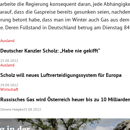
 arbeite die Regierung konsequent daran, jede Abhängigkei
darauf, dass die Gaspreise bereits gesunken seien, nachde
rung betont habe, dass man im Winter auch Gas aus dem
e. Deren Füllstand in Deutschland betrug am Dienstag 84
Ausland
Deutscher Kanzler Scholz: „Habe nie gekifft“
25.08.2022
Ausland
Scholz will neues Luftverteidigungssystem für Europa
29.08.2022
Wirtschaft
Russisches Gas wird Österreich heuer bis zu 10 Milliarde
Simone Hoepke
25.08.2022