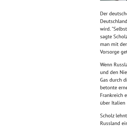
Der deutsch
Deutschland
wird. "Selb
sagte Schol
man mit der
Vorsorge ge
Wenn Russla
und den Nie
Gas durch d
betonte ern
Frankreich 
über Italien
Scholz lehn
Russland ein