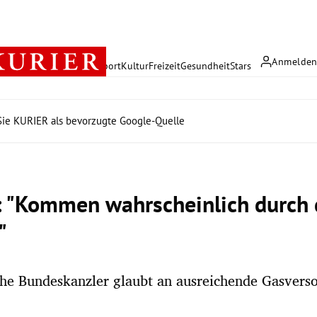
Anmelde
rreich
Politik
Wirtschaft
Sport
Kultur
Freizeit
Gesundheit
Stars
ie KURIER als bevorzugte Google-Quelle
: "Kommen wahrscheinlich durch
"
che Bundeskanzler glaubt an ausreichende Gasvers