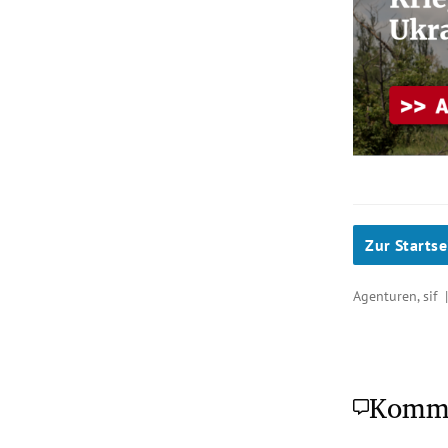
Zur Startse
Agenturen, sif
Komm