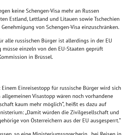
egen keine Schengen-Visa mehr an Russen
aaten Estland, Lettland und Litauen sowie Tschechien
e Genehmigung von Schengen-Visa einzuschränken.
r alle russischen Bürger ist allerdings in der EU
ag müsse einzeln von den EU-Staaten geprüft
Kommission in Brüssel.
t: Einem Einreisestopp für russische Bürger wird sich
em allgemeinen Visastopp wären noch vorhandene
lschaft kaum mehr möglich“, heißt es dazu auf
sterium: „Damit würden die Zivilgesellschaft und
gehörige von Österreichern aus der EU ausgesperrt.“
ssen, so eine Ministeriumssprecherin, „bei Reisen in