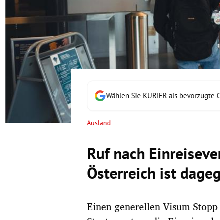
rt Untermenü
schaft Untermenü
s Untermenü
zeit Untermenü
Wählen Sie KURIER als bevorzugte 
undheit Untermenü
Ausland
tur Untermenü
Ruf nach Einreisever
nung Untermenü
Österreich ist dage
lität Untermenü
Einen generellen Visum-Stopp 