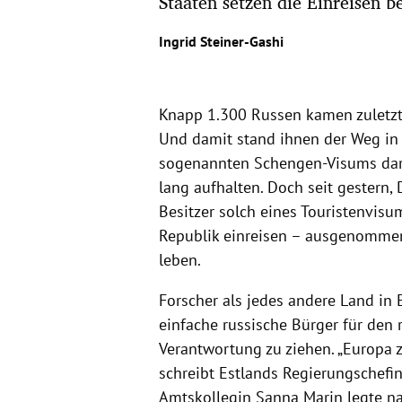
Staaten setzen die Einreisen be
Ingrid Steiner-Gashi
Knapp 1.300 Russen kamen zuletzt 
Und damit stand ihnen der Weg in f
sogenannten Schengen-Visums darf
lang aufhalten. Doch seit gestern, 
Besitzer solch eines Touristenvisu
Republik einreisen – ausgenommen 
leben.
Forscher als jedes andere Land in 
einfache russische Bürger für den r
Verantwortung zu ziehen. „Europa zu
schreibt Estlands Regierungschefin 
Amtskollegin Sanna Marin legte nach