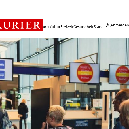
Anmelde
rreich
Politik
Wirtschaft
Sport
Kultur
Freizeit
Gesundheit
Stars